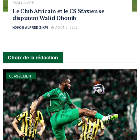
EXCLUSIVITÉ
Le Club Africain et le CS Sfaxien se
disputent Walid Dhouib
KOKOU ALFRED ZIKPI
AOÛT 9, 2026
Choix de la rédaction
CLASSEMENT