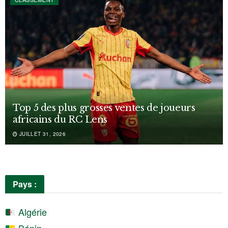
Top 5 des plus grosses ventes de joueurs
africains du RC Lens
JUILLET 31, 2026
Pays :
Algérie
Bénin