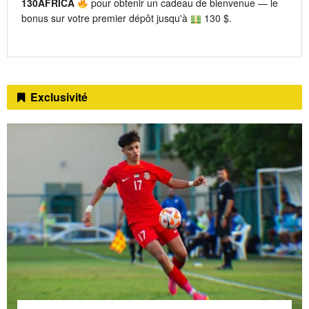
130AFRICA
pour obtenir un cadeau de bienvenue — le
bonus sur votre premier dépôt jusqu'à
130 $.
Exclusivité