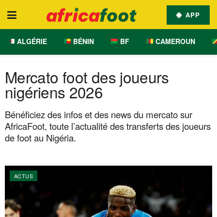
APP
ALGÉRIE
BÉNIN
BF
CAMEROUN
Mercato foot des joueurs
nigériens 2026
Bénéficiez des infos et des news du mercato sur
AfricaFoot, toute l’actualité des transferts des joueurs
de foot au Nigéria.
ACTUS