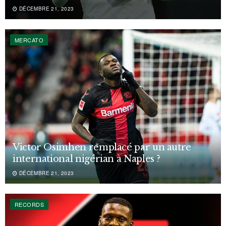
DÉCEMBRE 21, 2023
MERCATO
Victor Osimhen remplacé par un autre
international nigérian à Naples ?
DÉCEMBRE 21, 2023
RECORDS