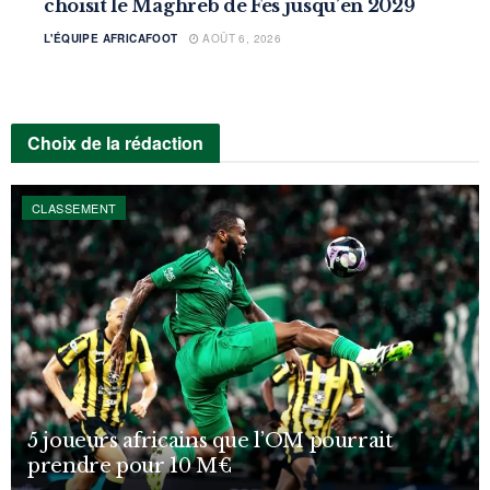
choisit le Maghreb de Fès jusqu’en 2029
L'ÉQUIPE AFRICAFOOT
AOÛT 6, 2026
Choix de la rédaction
CLASSEMENT
5 joueurs africains que l’OM pourrait
prendre pour 10 M€