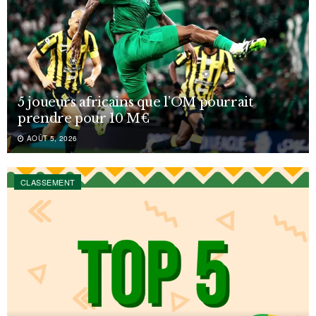
5 joueurs africains que l’OM pourrait
prendre pour 10 M€
AOÛT 5, 2026
CLASSEMENT