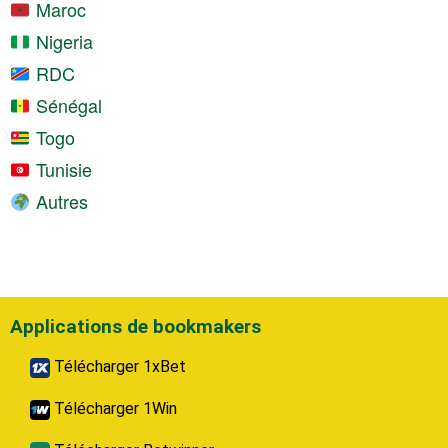
Maroc
Nigeria
RDC
Sénégal
Togo
Tunisie
Autres
Applications de bookmakers
Télécharger 1xBet
Télécharger 1Win