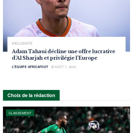
EXCLUSIVITÉ
Adam Tahaui décline une offre lucrative
d’Al Sharjah et privilégie l’Europe
L'ÉQUIPE AFRICAFOOT
AOÛT 7, 2026
Choix de la rédaction
CLASSEMENT