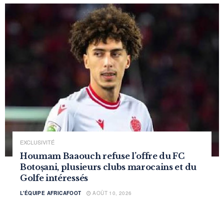
EXCLUSIVITÉ
Houmam Baaouch refuse l’offre du FC
Botoșani, plusieurs clubs marocains et du
Golfe intéressés
L'ÉQUIPE AFRICAFOOT
AOÛT 10, 2026