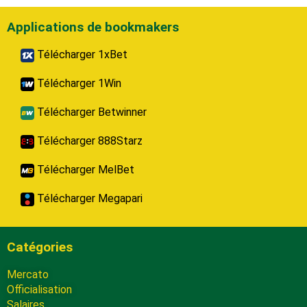
Applications de bookmakers
Télécharger 1xBet
Télécharger 1Win
Télécharger Betwinner
Télécharger 888Starz
Télécharger MelBet
Télécharger Megapari
Catégories
Mercato
Officialisation
Salaires