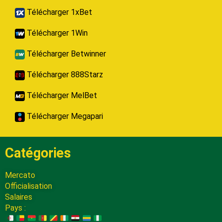
Télécharger 1xBet
Télécharger 1Win
Télécharger Betwinner
Télécharger 888Starz
Télécharger MelBet
Télécharger Megapari
Catégories
Mercato
Officialisation
Salaires
Pays :