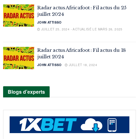
Radar actus Africafoot : Fil actus du 25
juillet 2024
JOHN ATTISSO
JUILLET 25, 2024 - ACTUALISÉ LE MARS 26, 2025
Radar actus Africafoot : Fil actus du 18
juillet 2024
JOHN ATTISSO
JUILLET 18, 2024
Blogs d’experts