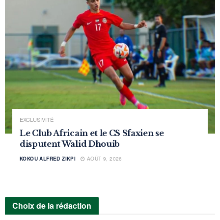
EXCLUSIVITÉ
Le Club Africain et le CS Sfaxien se
disputent Walid Dhouib
KOKOU ALFRED ZIKPI
AOÛT 9, 2026
Choix de la rédaction