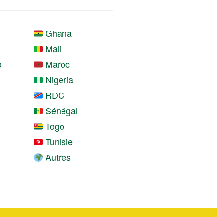
Ghana
Mali
o
Maroc
Nigeria
RDC
Sénégal
Togo
Tunisie
Autres