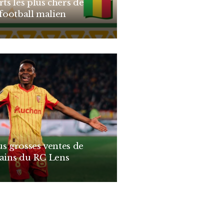
rts les plus chers de
 football malien
us grosses ventes de
cains du RC Lens