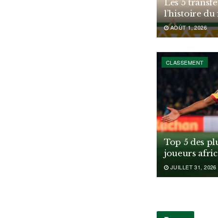
Les 5 transfe
l’histoire du
AOÛT 1, 2026
CLASSEMENT
Top 5 des pl
joueurs afri
JUILLET 31, 2026