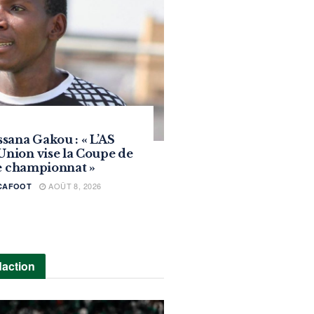
sana Gakou : « L’AS
nion vise la Coupe de
le championnat »
AOÛT 8, 2026
ICAFOOT
daction