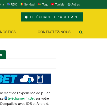
ria
RDC
Sénégal
Togo
Tunisie
Autres
TÉLÉCHARGER 1XBET APP
NOSTICS
CONTACTEZ-NOUS
ts
einement de l'expérience de jeu en
ez
télécharger 1xBet
sur votre
 Compatible avec iOS et Android,