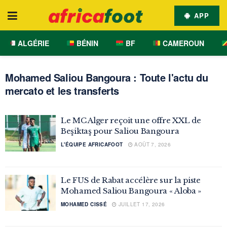
APP
ALGÉRIE
BÉNIN
BF
CAMEROUN
Mohamed Saliou Bangoura : Toute l'actu du
mercato et les transferts
Le MC Alger reçoit une offre XXL de
Beşiktaş pour Saliou Bangoura
L'ÉQUIPE AFRICAFOOT
AOÛT 7, 2026
Le FUS de Rabat accélère sur la piste
Mohamed Saliou Bangoura « Aloba »
MOHAMED CISSÉ
JUILLET 17, 2026