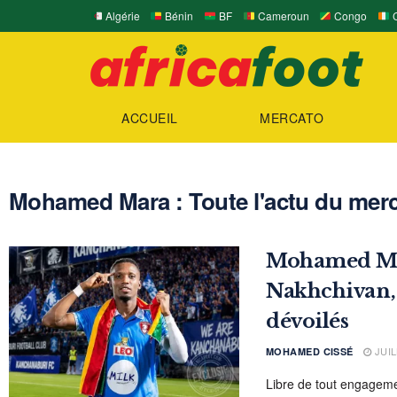
Algérie
Bénin
BF
Cameroun
Congo
C
ACCUEIL
MERCATO
Mohamed Mara : Toute l'actu du merca
Mohamed Mar
Nakhchivan, 
dévoilés
JUIL
MOHAMED CISSÉ
Libre de tout engageme