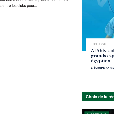
s entre les clubs pour...
EXCLUSIVITÉ
Al Ahly s’o
grands esp
égyptien
L'ÉQUIPE AFR
Choix de la ré