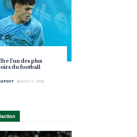
ffre l’un des plus
oirs du football
AOÛT 7, 2026
ICAFOOT
daction