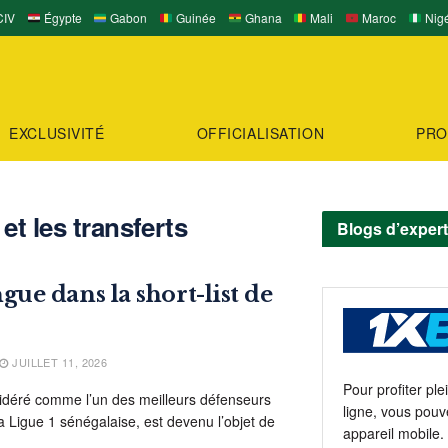
IV
Égypte
Gabon
Guinée
Ghana
Mali
Maroc
Nigé
EXCLUSIVITÉ
OFFICIALISATION
PRO
et les transferts
Blogs d’exper
e dans la short-list de
JUILLET 11, 2026
Pour profiter pl
éré comme l’un des meilleurs défenseurs
ligne, vous pouv
 Ligue 1 sénégalaise, est devenu l’objet de
appareil mobile.