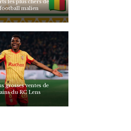
rts les plus chers de
 football malien
us grosses ventes de
cains du RC Lens