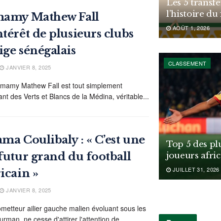
Les 5 transfe
l’histoire du
lmamy Mathew Fall
AOÛT 1, 2026
térêt de plusieurs clubs
ige sénégalais
CLASSEMENT
JANVIER 8, 2025
lmamy Mathew Fall est tout simplement
nt des Verts et Blancs de la Médina, véritable...
ma Coulibaly : « C’est une
Top 5 des pl
 futur grand du football
joueurs afri
JUILLET 31, 2026
icain »
JANVIER 8, 2025
metteur ailier gauche malien évoluant sous les
urman, ne cesse d'attirer l'attention de