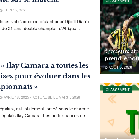
CLASSEMENT
JUIN 15, 2025
s estival s'annonce brûlant pour Djibril Diarra.
f de 21 ans, double champion d'Afrique...
5 joueurs af
prendre pou
 « Ilay Camara a toutes les
AOÛT 5, 2026
ises pour évoluer dans les
pionnats »
CLASSEMENT
AVRIL 18, 2025 - ACTUALISÉ LE MAI 31, 2026
égalais, est totalement tombé sous le charme
énégalais Ilay Camara. Les performances de