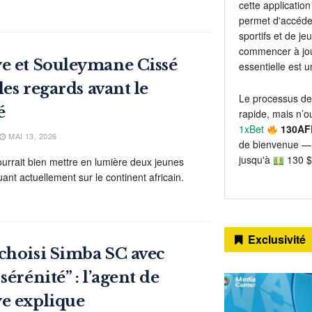
cette application 
permet d'accéder
sportifs et de j
commencer à jou
e et Souleymane Cissé
essentielle est 
 les regards avant le
Le processus de
é
rapide, mais n’ou
1xBet
130AF
MAI 13, 2026
de bienvenue — 
jusqu'à
130 $
urrait bien mettre en lumière deux jeunes
ant actuellement sur le continent africain.
Exclusivité
choisi Simba SC avec
sérénité” : l’agent de
e explique