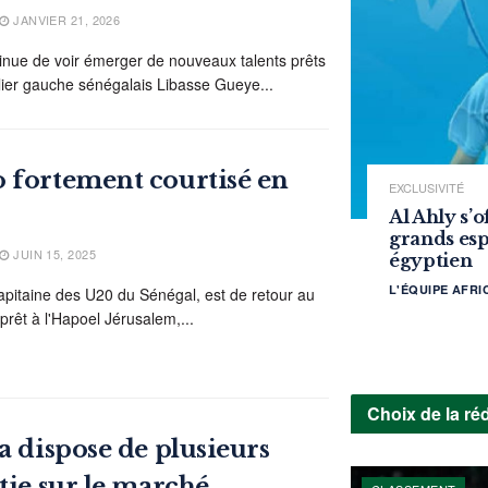
JANVIER 21, 2026
ntinue de voir émerger de nouveaux talents prêts
ailier gauche sénégalais Libasse Gueye...
 fortement courtisé en
EXCLUSIVITÉ
Al Ahly s’o
grands esp
JUIN 15, 2025
égyptien
L'ÉQUIPE AFR
apitaine des U20 du Sénégal, est de retour au
rêt à l'Hapoel Jérusalem,...
Choix de la ré
a dispose de plusieurs
tie sur le marché