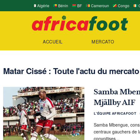
Algérie
Bénin
BF
Cameroun
Congo
C
ACCUEIL
MERCATO
Matar Cissé : Toute l'actu du mercato 
Samba Mbengu
Mjällby AIF
L'ÉQUIPE AFRICAFOOT
Samba Mbengue, consid
centraux gauchers de la
convoitises...