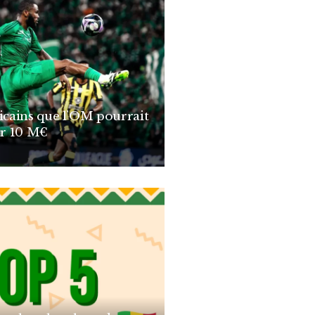
ricains que l’OM pourrait
r 10 M€