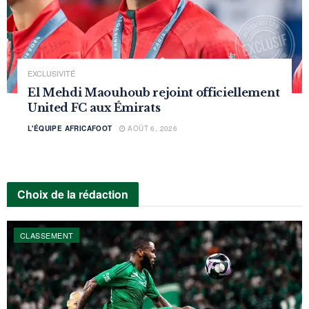
EXCLUSIVITÉ
El Mehdi Maouhoub rejoint officiellement
United FC aux Émirats
L'ÉQUIPE AFRICAFOOT
AOÛT 6, 2026
Choix de la rédaction
CLASSEMENT