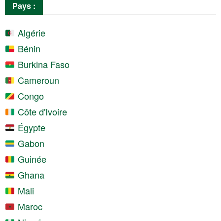
Pays :
Algérie
Bénin
Burkina Faso
Cameroun
Congo
Côte d'Ivoire
Égypte
Gabon
Guinée
Ghana
Mali
Maroc