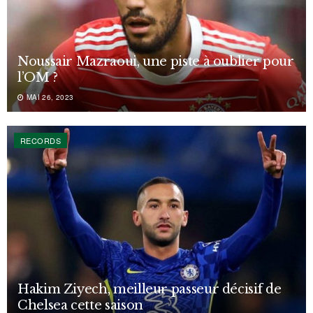
Noussair Mazraoui, une piste à oublier pour
l’OM ?
MAI 26, 2023
RECORDS
Hakim Ziyech, meilleur passeur décisif de
Chelsea cette saison