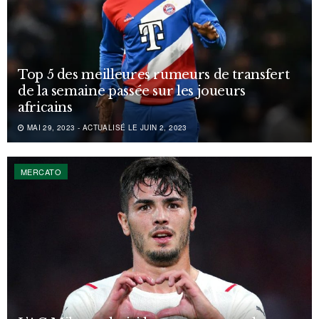
Top 5 des meilleures rumeurs de transfert
de la semaine passée sur les joueurs
africains
MAI 29, 2023 - ACTUALISÉ LE JUIN 2, 2023
MERCATO