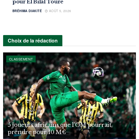
pour El Bilal Touré
BRÉHIMA DIAKITÉ
AOÛT 5, 2026
Choix de la rédaction
CLASSEMENT
5 joueurs africains que l’OM pourrait
prendre pour 10 M€