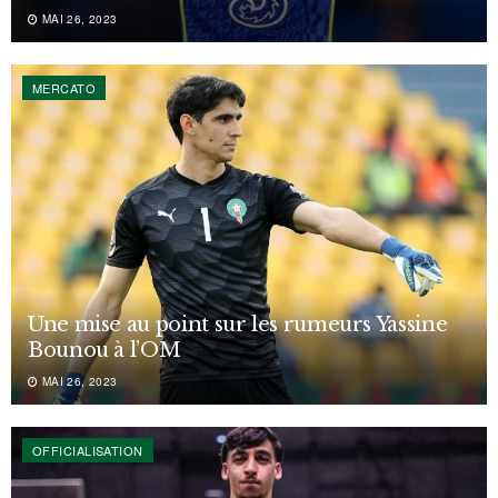
MAI 26, 2023
MERCATO
Une mise au point sur les rumeurs Yassine
Bounou à l’OM
MAI 26, 2023
OFFICIALISATION