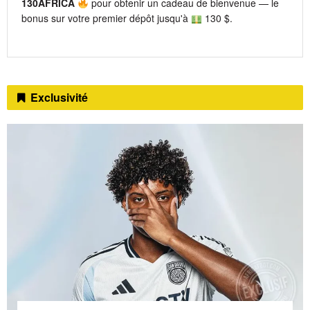
130AFRICA
pour obtenir un cadeau de bienvenue — le
bonus sur votre premier dépôt jusqu'à
130 $.
Exclusivité