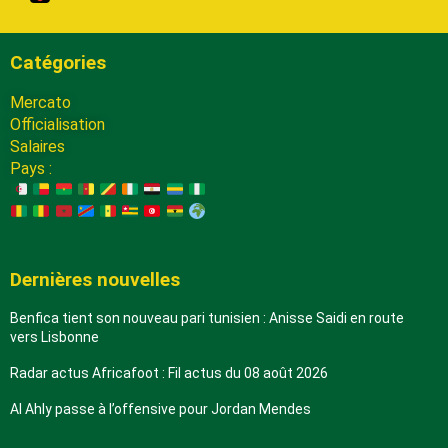
Catégories
Mercato
Officialisation
Salaires
Pays :
Dernières nouvelles
Benfica tient son nouveau pari tunisien : Anisse Saidi en route
vers Lisbonne
Radar actus Africafoot : Fil actus du 08 août 2026
Al Ahly passe à l’offensive pour Jordan Mendes