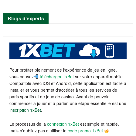
Blogs d’experts
Pour profiter pleinement de l'expérience de jeu en ligne,
vous pouvez
télécharger 1xBet
sur votre appareil mobile.
Compatible avec iOS et Android, cette application est facile à
installer et vous permet d'accéder à tous les services de
paris sportifs et de jeux de casino. Avant de pouvoir
commencer à jouer et à parier, une étape essentielle est une
inscription 1xBet
.
Le processus de la
connexion 1xBet
est simple et rapide,
mais n’oubliez pas d'utiliser le
code promo 1xBet