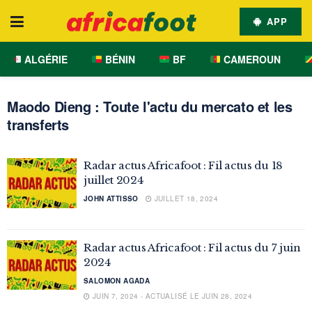
APP
ALGÉRIE
BÉNIN
BF
CAMEROUN
Maodo Dieng : Toute l'actu du mercato et les
transferts
Radar actus Africafoot : Fil actus du 18
juillet 2024
JOHN ATTISSO
JUILLET 18, 2024
Radar actus Africafoot : Fil actus du 7 juin
2024
SALOMON AGADA
JUIN 7, 2024 - ACTUALISÉ LE JUIN 28, 2024