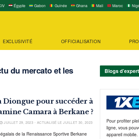
IV
Égypte
Gabon
Guinée
Ghana
Mali
Maroc
Nigé
EXCLUSIVITÉ
OFFICIALISATION
PRO
u du mercato et les
Blogs d’exper
 Diongue pour succéder à
mine Camara à Berkane ?
Pour profiter pl
JUILLET 29, 2023 - ACTUALISÉ LE JUILLET 30, 2023
ligne, vous pouv
énégalais de la Renaissance Sportive Berkane
appareil mobile.