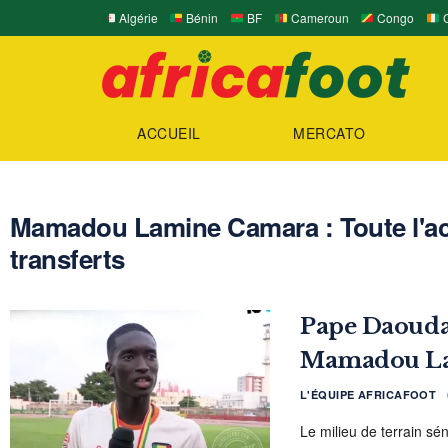
Algérie
Bénin
BF
Cameroun
Congo
C
ACCUEIL
MERCATO
Mamadou Lamine Camara : Toute l'act
transferts
Pape Daouda
Mamadou La
L'ÉQUIPE AFRICAFOOT
Le milieu de terrain s