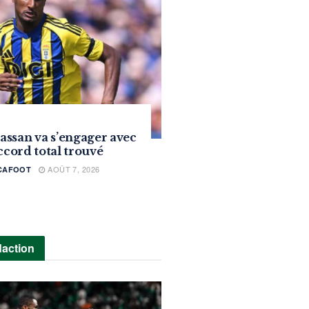
ssan va s’engager avec
accord total trouvé
AOÛT 7, 2026
ICAFOOT
daction