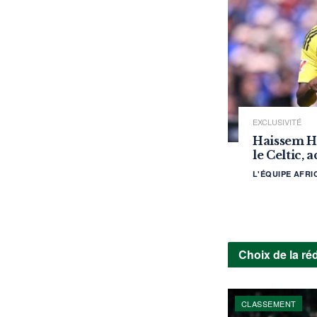
EXCLUSIVITÉ
Haissem Ha
le Celtic, 
L'ÉQUIPE AFR
Choix de la ré
CLASSEMENT