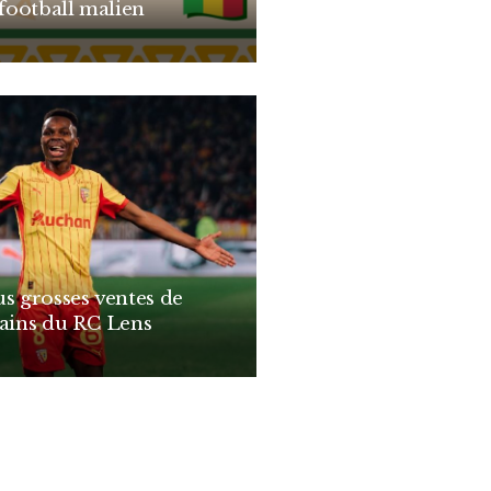
 football malien
us grosses ventes de
cains du RC Lens