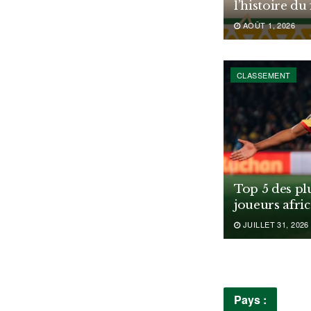
l’histoire du
AOÛT 1, 2026
CLASSEMENT
Top 5 des pl
joueurs afri
JUILLET 31, 2026
Pays :