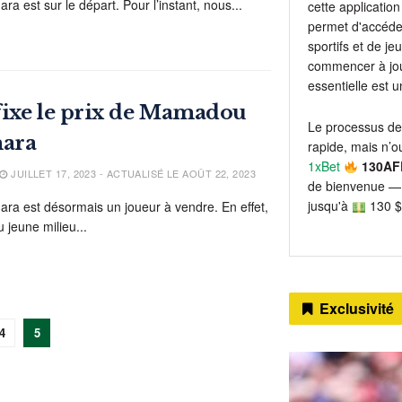
est sur le départ. Pour l’instant, nous...
cette application 
permet d'accéder
sportifs et de j
commencer à jou
essentielle est 
fixe le prix de Mamadou
Le processus de
ara
rapide, mais n’ou
1xBet
130AF
JUILLET 17, 2023 - ACTUALISÉ LE AOÛT 22, 2023
de bienvenue — 
jusqu'à
130 $
 est désormais un joueur à vendre. En effet,
u jeune milieu...
Exclusivité
4
5