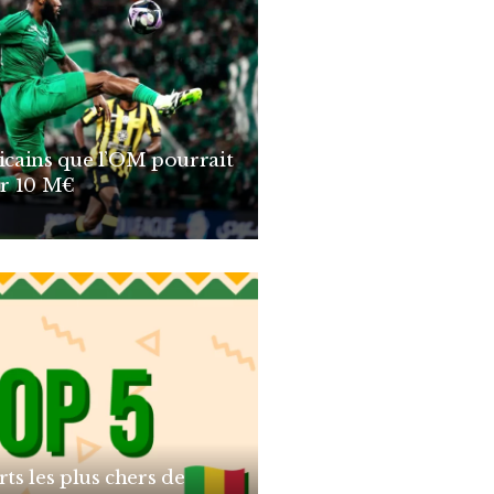
ricains que l’OM pourrait
r 10 M€
rts les plus chers de