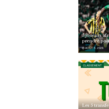
5 joueurs af
prendre pou
AOÛT 5, 2026
CLASSEMENT
Les 5 transfe