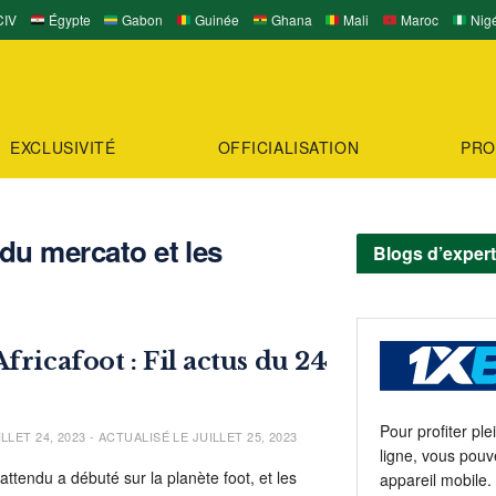
IV
Égypte
Gabon
Guinée
Ghana
Mali
Maroc
Nigé
EXCLUSIVITÉ
OFFICIALISATION
PRO
du mercato et les
Blogs d’exper
fricafoot : Fil actus du 24
Pour profiter pl
LLET 24, 2023 - ACTUALISÉ LE JUILLET 25, 2023
ligne, vous pouv
attendu a débuté sur la planète foot, et les
appareil mobile.