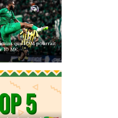
ricains que l’OM pourrait
r 10 M€