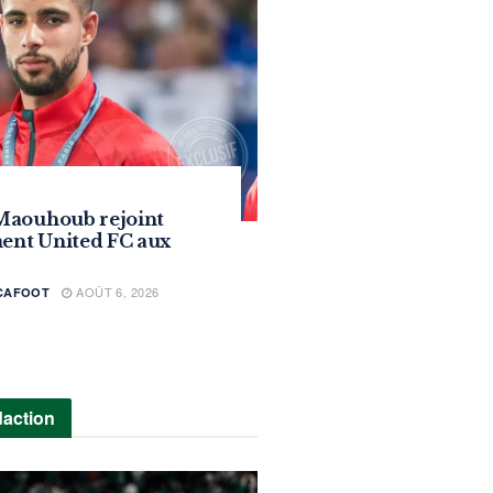
Maouhoub rejoint
ment United FC aux
AOÛT 6, 2026
ICAFOOT
daction