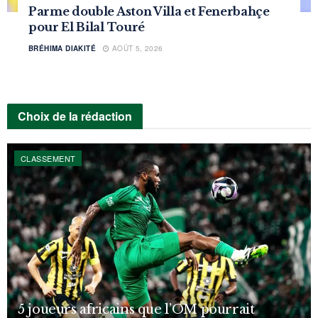
Parme double Aston Villa et Fenerbahçe
pour El Bilal Touré
BRÉHIMA DIAKITÉ
AOÛT 5, 2026
Choix de la rédaction
CLASSEMENT
5 joueurs africains que l’OM pourrait