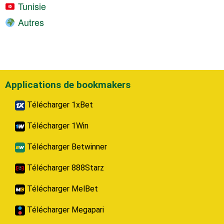
Tunisie
Autres
Applications de bookmakers
Télécharger 1xBet
Télécharger 1Win
Télécharger Betwinner
Télécharger 888Starz
Télécharger MelBet
Télécharger Megapari