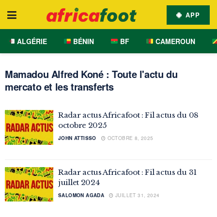
APP
ALGÉRIE
BÉNIN
BF
CAMEROUN
Mamadou Alfred Koné : Toute l'actu du
mercato et les transferts
Radar actus Africafoot : Fil actus du 08
octobre 2025
JOHN ATTISSO
OCTOBRE 8, 2025
Radar actus Africafoot : Fil actus du 31
juillet 2024
SALOMON AGADA
JUILLET 31, 2024