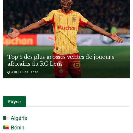
Top 5 des plus grosses ventes de joueurs
africains du RC Lens
JUILLET 31, 2026
Pays :
Algérie
Bénin