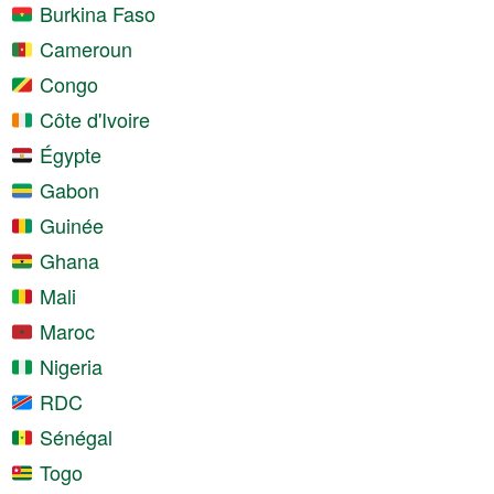
Burkina Faso
Cameroun
Congo
Côte d'Ivoire
Égypte
Gabon
Guinée
Ghana
Mali
Maroc
Nigeria
RDC
Sénégal
Togo