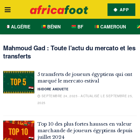
APP
ALGÉRIE
BÉNIN
BF
CAMEROUN
Mahmoud Gad : Toute l'actu du mercato et les
transferts
5 transferts de joueurs égyptiens qui ont
marqué le mercato estival
ISIDORE AKOUETE
SEPTEMBRE 24, 2025 - ACTUALISÉ LE SEPTEMBRE 25,
2025
Top 10 des plus fortes hausses en valeur
marchande de joueurs égyptiens depuis
juillet 2024