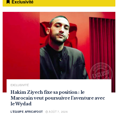
Exclusivité
EXCLUSIVITÉ
Hakim Ziyech fixe sa position : le
Marocain veut poursuivre l’aventure avec
le Wydad
L'ÉQUIPE AFRICAFOOT
AOÛT 7, 2026