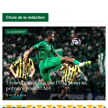
Choix de la rédaction
CLASSEMENT
5 joueurs africains que l’OM pourrait
prendre pour 10 M€
AOÛT 5, 2026