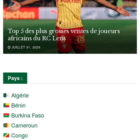
Top 5 des plus grosses ventes de joueurs
africains du RC Lens
JUILLET 31, 2026
Pays :
Algérie
Bénin
Burkina Faso
Cameroun
Congo