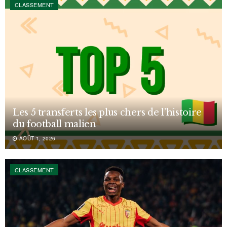
CLASSEMENT
Les 5 transferts les plus chers de l’histoire
du football malien
AOÛT 1, 2026
CLASSEMENT