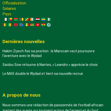
Officialisation
Salaires
Pays :
Dernières nouvelles
Hakim Ziyech fixe sa position : le Marocain veut poursuivre
l’aventure avec le Wydad
Saïdou Sow retourne à Nantes, « Leandro » apprécie le choix
Le MAS double le Wydad et tient sa nouvelle recrue
A propos de nous
Nous sommes une rédaction de passionnés de football africain
traitant des sujets qui tournent autour de l’argent et du foot.