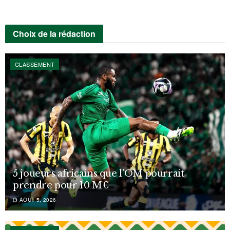
Choix de la rédaction
CLASSEMENT
5 joueurs africains que l’OM pourrait
prendre pour 10 M€
AOÛT 5, 2026