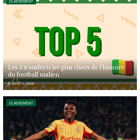
CLASSEMENT
Les 5 transferts les plus chers de l’histoire
du football malien
AOÛT 1, 2026
CLASSEMENT