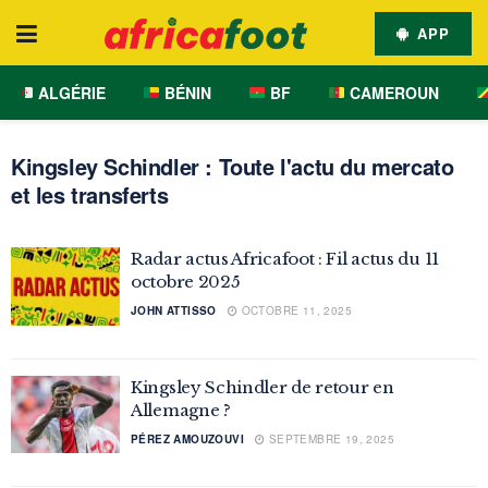
APP
ALGÉRIE
BÉNIN
BF
CAMEROUN
Kingsley Schindler : Toute l'actu du mercato
et les transferts
Radar actus Africafoot : Fil actus du 11
octobre 2025
JOHN ATTISSO
OCTOBRE 11, 2025
Kingsley Schindler de retour en
Allemagne ?
PÉREZ AMOUZOUVI
SEPTEMBRE 19, 2025