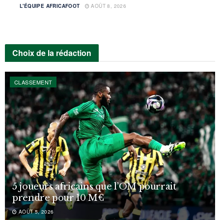
L'ÉQUIPE AFRICAFOOT
AOÛT 8, 2026
Choix de la rédaction
CLASSEMENT
5 joueurs africains que l’OM pourrait
prendre pour 10 M€
AOÛT 5, 2026