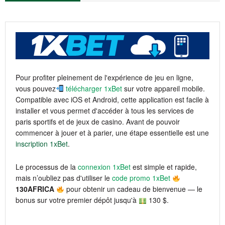
Pour profiter pleinement de l'expérience de jeu en ligne,
vous pouvez
télécharger 1xBet
sur votre appareil mobile.
Compatible avec iOS et Android, cette application est facile à
installer et vous permet d'accéder à tous les services de
paris sportifs et de jeux de casino. Avant de pouvoir
commencer à jouer et à parier, une étape essentielle est une
inscription 1xBet
.
Le processus de la
connexion 1xBet
est simple et rapide,
mais n’oubliez pas d'utiliser le
code promo 1xBet
130AFRICA
pour obtenir un cadeau de bienvenue — le
bonus sur votre premier dépôt jusqu'à
130 $.