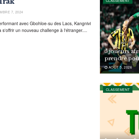
 Irak
CLASSEMENT
BRE 7, 2024
erformant avec Gbohloe-su des Lacs, Kangnivi
s'offrir un nouveau challenge à l'étranger....
5 joueurs af
prendre pou
AOÛT 5, 2026
CLASSEMENT