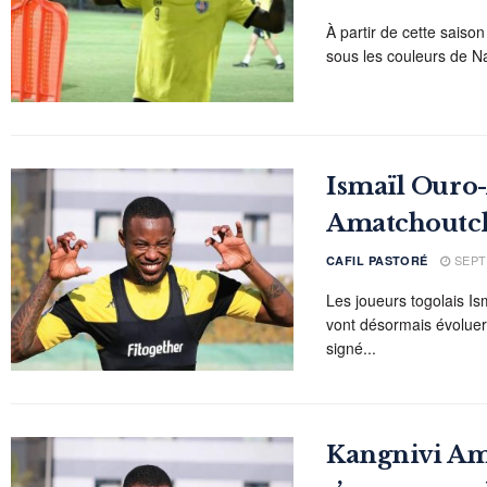
À partir de cette sais
sous les couleurs de Na
Ismaïl Ouro-
Amatchoutcho
SEPT
CAFIL PASTORÉ
Les joueurs togolais I
vont désormais évoluer d
signé...
Kangnivi Am