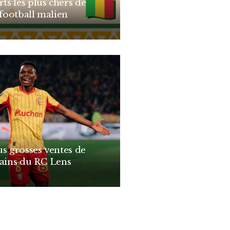
rts les plus chers de
 football malien
us grosses ventes de
cains du RC Lens