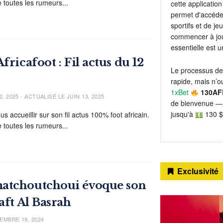
e toutes les rumeurs...
cette application 
permet d'accéder
sportifs et de j
commencer à jou
essentielle est 
fricafoot : Fil actus du 12
Le processus de
rapide, mais n’ou
1xBet
130AF
2, 2025 - ACTUALISÉ LE JUIN 13, 2025
de bienvenue — 
jusqu'à
130 $
us accueillir sur son fil actus 100% foot africain.
e toutes les rumeurs...
Exclusivité
atchoutchoui évoque son
aft Al Basrah
EMBRE 19, 2024