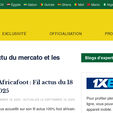
IV
Égypte
Gabon
Guinée
Ghana
Mali
Maroc
Nigé
EXCLUSIVITÉ
OFFICIALISATION
PRO
tu du mercato et les
Blogs d’exper
fricafoot : Fil actus du 18
025
Pour profiter pl
BRE 18, 2025 - ACTUALISÉ LE SEPTEMBRE 19, 2025
ligne, vous pouv
us accueillir sur son fil actus 100% foot africain.
appareil mobile.