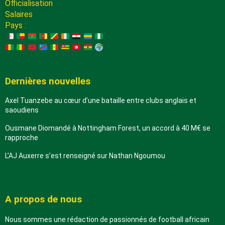
Officialisation
Salaires
Pays :
Dernières nouvelles
Axel Tuanzebe au cœur d’une bataille entre clubs anglais et
saoudiens
Ousmane Diomandé à Nottingham Forest, un accord à 40 M€ se
rapproche
L’AJ Auxerre s’est renseigné sur Nathan Ngoumou
A propos de nous
Nous sommes une rédaction de passionnés de football africain