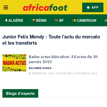
APP
ALGÉRIE
BÉNIN
BF
CAMEROUN
Junior Felix Mendy : Toute l'actu du mercato
et les transferts
Radar actus Africafoot : Fil actus du 29
janvier 2025
SALOMON AGADA
JANVIER 29, 2025 - ACTUALISÉ LE FÉVRIER 8, 2025
Blogs d’experts