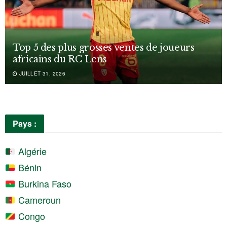
Top 5 des plus grosses ventes de joueurs
africains du RC Lens
JUILLET 31, 2026
Pays :
Algérie
Bénin
Burkina Faso
Cameroun
Congo