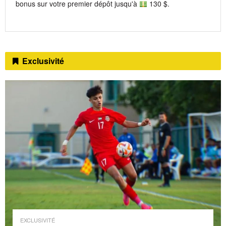
bonus sur votre premier dépôt jusqu'à
130 $.
Exclusivité
EXCLUSIVITÉ