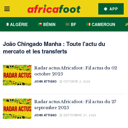
APP
ALGÉRIE
BÉNIN
BF
CAMEROUN
João Chingado Manha : Toute l'actu du
mercato et les transferts
Radar actus Africafoot : Fil actus du 02
octobre 2025
JOHN ATTISSO
OCTOBRE 2, 2025
Radar actus Africafoot : Fil actus du 27
septembre 2025
JOHN ATTISSO
SEPTEMBRE 27, 2025