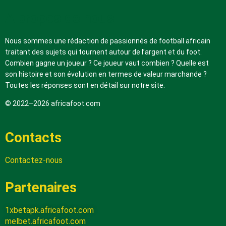
A propos de nous
Nous sommes une rédaction de passionnés de football africain
traitant des sujets qui tournent autour de l’argent et du foot.
Combien gagne un joueur ? Ce joueur vaut combien ? Quelle est
son histoire et son évolution en termes de valeur marchande ?
Toutes les réponses sont en détail sur notre site.
© 2022–2026 africafoot.com
Contacts
Contactez-nous
Partenaires
1xbetapk.africafoot.com
melbet.africafoot.com