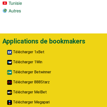
Tunisie
Autres
Applications de bookmakers
Télécharger 1xBet
Télécharger 1Win
Télécharger Betwinner
Télécharger 888Starz
Télécharger MelBet
Télécharger Megapari