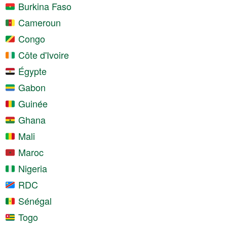
Burkina Faso
Cameroun
Congo
Côte d'Ivoire
Égypte
Gabon
Guinée
Ghana
Mali
Maroc
Nigeria
RDC
Sénégal
Togo