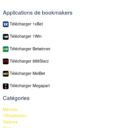
Applications de bookmakers
Télécharger 1xBet
Télécharger 1Win
Télécharger Betwinner
Télécharger 888Starz
Télécharger MelBet
Télécharger Megapari
Catégories
Mercato
Officialisation
Salaires
Pays :