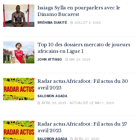
Issiaga Sylla en pourparlers avec le
Dinamo Bucarest
BRÉHIMA DIAKITÉ
JUILLET 3, 2025
Top 10 des dossiers mercato de joueurs
africains en Ligue 1
JOHN ATTISSO
MAI 20, 2025
Radar actus Africafoot : Fil actus du 30
avril 2025
SALOMON AGADA
AVRIL 30, 2025 - ACTUALISÉ LE MAI 1, 2025
Radar actus Africafoot : Fil actus du 27
avril 2025
SALOMON AGADA
AVRIL 27, 2025