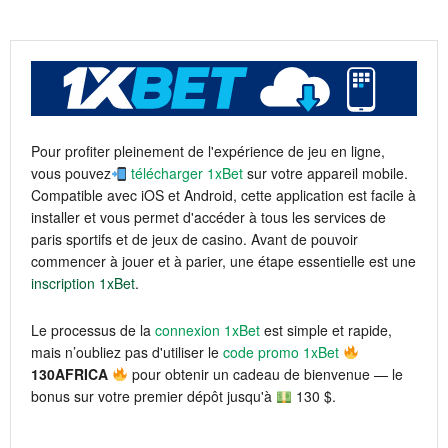
Pour profiter pleinement de l'expérience de jeu en ligne,
vous pouvez
télécharger 1xBet
sur votre appareil mobile.
Compatible avec iOS et Android, cette application est facile à
installer et vous permet d'accéder à tous les services de
paris sportifs et de jeux de casino. Avant de pouvoir
commencer à jouer et à parier, une étape essentielle est une
inscription 1xBet
.
Le processus de la
connexion 1xBet
est simple et rapide,
mais n’oubliez pas d'utiliser le
code promo 1xBet
130AFRICA
pour obtenir un cadeau de bienvenue — le
bonus sur votre premier dépôt jusqu'à
130 $.