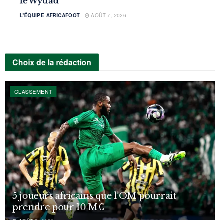
le Wydad
L'ÉQUIPE AFRICAFOOT
AOÛT 7, 2026
Choix de la rédaction
CLASSEMENT
5 joueurs africains que l’OM pourrait
prendre pour 10 M€