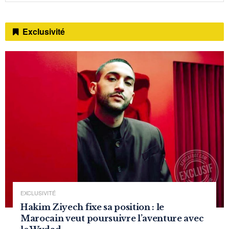
Exclusivité
EXCLUSIVITÉ
Hakim Ziyech fixe sa position : le
Marocain veut poursuivre l’aventure avec