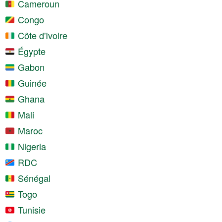
Cameroun
Congo
Côte d'Ivoire
Égypte
Gabon
Guinée
Ghana
Mali
Maroc
Nigeria
RDC
Sénégal
Togo
Tunisie