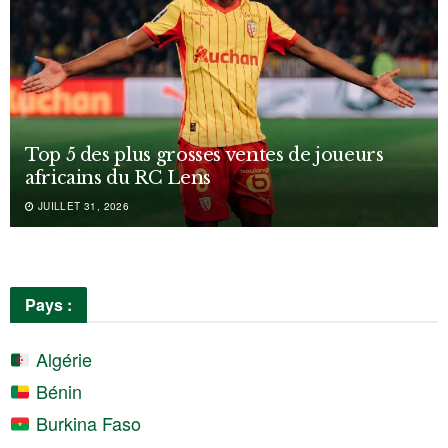
Top 5 des plus grosses ventes de joueurs
africains du RC Lens
JUILLET 31, 2026
Pays :
Algérie
Bénin
Burkina Faso