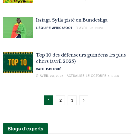
Issiaga Sylla pisté en Bundesliga
L'ÉQUIPE AFRICAFOOT
AVRIL 26, 2025
Top 10 des défenseurs guinéens les plus
chers (avril 2025)
CAFIL PASTORÉ
AVRIL 23, 2025 - ACTUALISÉ LE OCTOBRE 5, 2025
1
2
3
Blogs d’experts