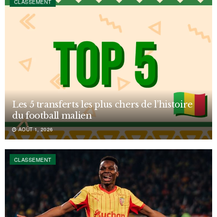
CLASSEMENT
Les 5 transferts les plus chers de l’histoire
du football malien
AOÛT 1, 2026
CLASSEMENT