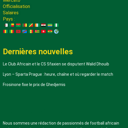
Mercato
Officialisation
Salaires
Pays :
Dernières nouvelles
Le Club Africain et le CS Sfaxien se disputent Walid Dhouib
Lyon – Sparta Prague : heure, chaîne et où regarder le match
Frosinone fixe le prix de Ghedjemis
A propos de nous
Nous sommes une rédaction de passionnés de football africain