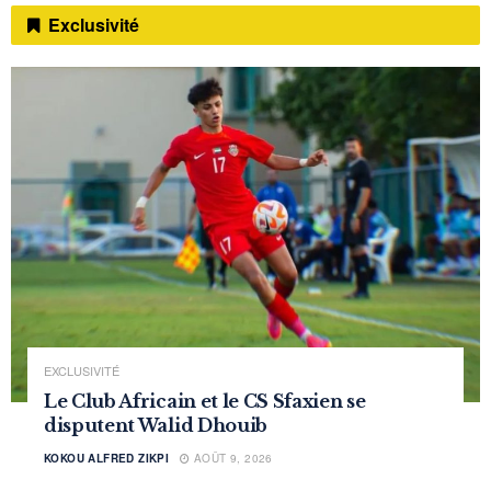
Exclusivité
EXCLUSIVITÉ
Le Club Africain et le CS Sfaxien se
disputent Walid Dhouib
KOKOU ALFRED ZIKPI
AOÛT 9, 2026