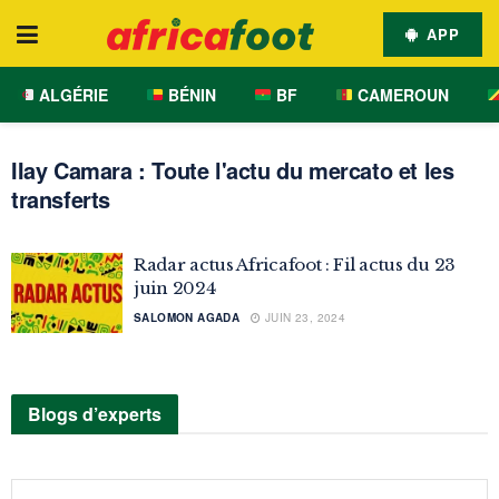
APP
ALGÉRIE
BÉNIN
BF
CAMEROUN
IIay Camara : Toute l'actu du mercato et les
transferts
Radar actus Africafoot : Fil actus du 23
juin 2024
SALOMON AGADA
JUIN 23, 2024
Blogs d’experts