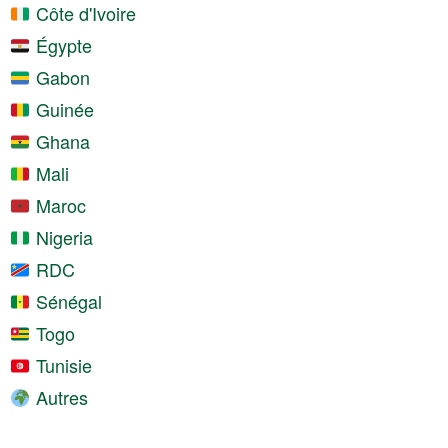
Côte d'Ivoire
Égypte
Gabon
Guinée
Ghana
Mali
Maroc
Nigeria
RDC
Sénégal
Togo
Tunisie
Autres