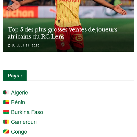
Top 5 des plus grosses ventes de joueurs
africains du RC Lens
JUILLET 31, 2026
Pays :
Algérie
Bénin
Burkina Faso
Cameroun
Congo