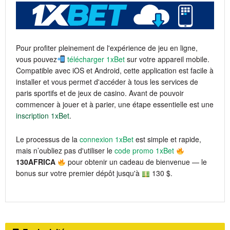
Pour profiter pleinement de l'expérience de jeu en ligne,
vous pouvez
télécharger 1xBet
sur votre appareil mobile.
Compatible avec iOS et Android, cette application est facile à
installer et vous permet d'accéder à tous les services de
paris sportifs et de jeux de casino. Avant de pouvoir
commencer à jouer et à parier, une étape essentielle est une
inscription 1xBet
.
Le processus de la
connexion 1xBet
est simple et rapide,
mais n’oubliez pas d'utiliser le
code promo 1xBet
130AFRICA
pour obtenir un cadeau de bienvenue — le
bonus sur votre premier dépôt jusqu'à
130 $.