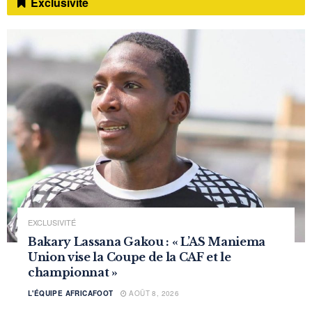
Exclusivité
EXCLUSIVITÉ
Bakary Lassana Gakou : « L’AS Maniema
Union vise la Coupe de la CAF et le
championnat »
L'ÉQUIPE AFRICAFOOT
AOÛT 8, 2026