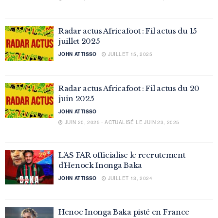
Radar actus Africafoot : Fil actus du 15
juillet 2025
JOHN ATTISSO
JUILLET 15, 2025
Radar actus Africafoot : Fil actus du 20
juin 2025
JOHN ATTISSO
JUIN 20, 2025 - ACTUALISÉ LE JUIN 23, 2025
L’AS FAR officialise le recrutement
d’Henock Inonga Baka
JOHN ATTISSO
JUILLET 13, 2024
Henoc Inonga Baka pisté en France