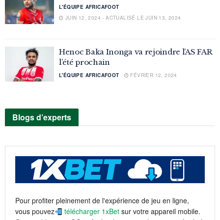
L'ÉQUIPE AFRICAFOOT
JUIN 12, 2024 - ACTUALISÉ LE JUIN 13, 2024
Henoc Baka Inonga va rejoindre l’AS FAR
l’été prochain
L'ÉQUIPE AFRICAFOOT
FÉVRIER 12, 2024
Blogs d’experts
Pour profiter pleinement de l'expérience de jeu en ligne,
vous pouvez
télécharger 1xBet
sur votre appareil mobile.