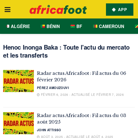
APP
ALGÉRIE
BÉNIN
BF
CAMEROUN
Henoc Inonga Baka : Toute l'actu du mercato
et les transferts
Radar actus Africafoot : Fil actus du 06
février 2026
PÉREZ AMOUZOUVI
FÉVRIER 6, 2026 - ACTUALISÉ LE FÉVRIER 7, 2026
Radar actus Africafoot : Fil actus du 03
août 2025
JOHN ATTISSO
AOÛT 3, 2025 - ACTUALISÉ LE AOÛT 4, 2025