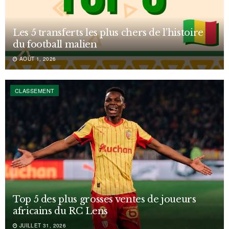
Les 5 transferts les plus chers de l’histoire
du football malien
AOÛT 1, 2026
CLASSEMENT
Top 5 des plus grosses ventes de joueurs
africains du RC Lens
JUILLET 31, 2026