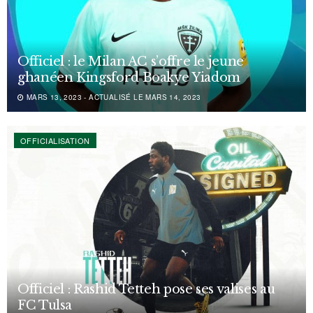
Officiel : le Milan AC s’offre le jeune
ghanéen Kingsford Boakye Yiadom
MARS 13, 2023 - ACTUALISÉ LE MARS 14, 2023
OFFICIALISATION
Officiel : Rashid Tetteh pose ses valises au
FC Tulsa