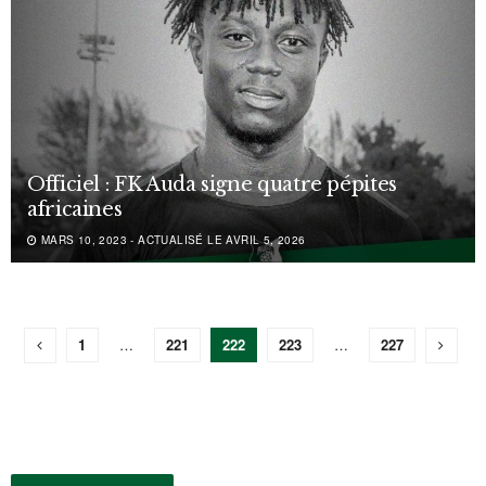
Officiel : FK Auda signe quatre pépites
africaines
MARS 10, 2023 - ACTUALISÉ LE AVRIL 5, 2026
1
…
221
222
223
…
227