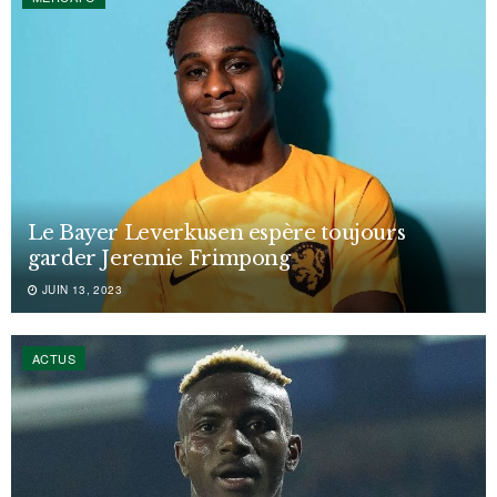
Le Bayer Leverkusen espère toujours
garder Jeremie Frimpong
JUIN 13, 2023
ACTUS