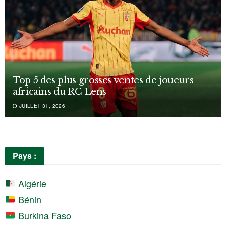
Top 5 des plus grosses ventes de joueurs
africains du RC Lens
JUILLET 31, 2026
Pays :
Algérie
Bénin
Burkina Faso