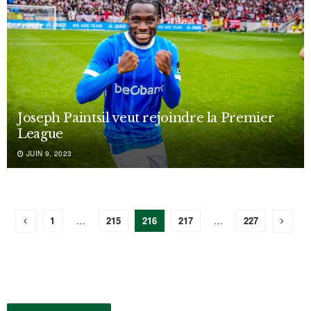
Joseph Paintsil veut rejoindre la Premier
League
JUIN 9, 2023
1
…
215
216
217
…
227