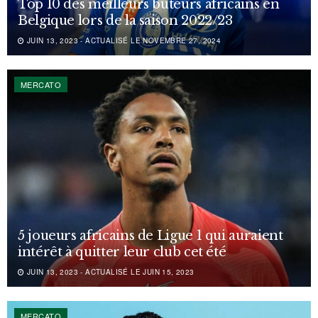
Top 10 des meilleurs buteurs africains en
Belgique lors de la saison 2022/23
JUIN 13, 2023 - ACTUALISÉ LE NOVEMBRE 27, 2024
MERCATO
5 joueurs africains de Ligue 1 qui auraient
intérêt à quitter leur club cet été
JUIN 13, 2023 - ACTUALISÉ LE JUIN 15, 2023
MERCATO