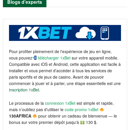
Blogs d’experts
Pour profiter pleinement de l'expérience de jeu en ligne,
vous pouvez
télécharger 1xBet
sur votre appareil mobile.
Compatible avec iOS et Android, cette application est facile à
installer et vous permet d'accéder à tous les services de
paris sportifs et de jeux de casino. Avant de pouvoir
commencer à jouer et à parier, une étape essentielle est une
inscription 1xBet
.
Le processus de la
connexion 1xBet
est simple et rapide,
mais n’oubliez pas d'utiliser le
code promo 1xBet
130AFRICA
pour obtenir un cadeau de bienvenue — le
bonus sur votre premier dépôt jusqu'à
130 $.