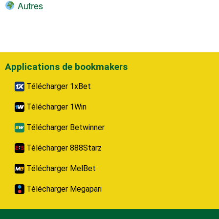
Autres
Applications de bookmakers
Télécharger 1xBet
Télécharger 1Win
Télécharger Betwinner
Télécharger 888Starz
Télécharger MelBet
Télécharger Megapari