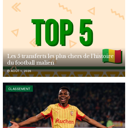
Les 5 transferts les plus chers de l’histoire
du football malien
AOÛT 1, 2026
CLASSEMENT