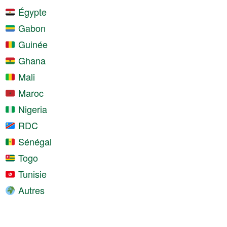
Égypte
Gabon
Guinée
Ghana
Mali
Maroc
Nigeria
RDC
Sénégal
Togo
Tunisie
Autres