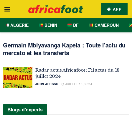
APP
ALGÉRIE
BÉNIN
BF
CAMEROUN
Germain Mbiyavanga Kapela : Toute l'actu du
mercato et les transferts
Radar actus Africafoot : Fil actus du 18
juillet 2024
JOHN ATTISSO
JUILLET 18, 2024
Blogs d’experts