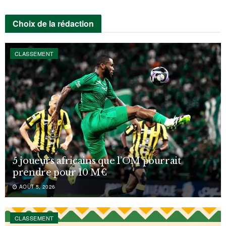
Choix de la rédaction
CLASSEMENT
5 joueurs africains que l’OM pourrait
prendre pour 10 M€
AOÛT 5, 2026
CLASSEMENT