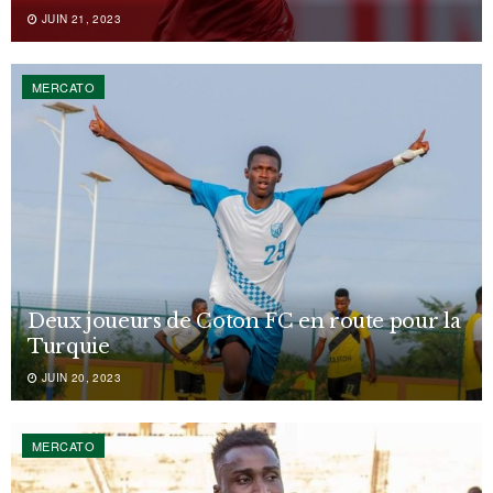
JUIN 21, 2023
MERCATO
Deux joueurs de Coton FC en route pour la
Turquie
JUIN 20, 2023
MERCATO