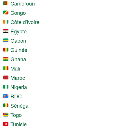
Cameroun
Congo
Côte d'Ivoire
Égypte
Gabon
Guinée
Ghana
Mali
Maroc
Nigeria
RDC
Sénégal
Togo
Tunisie