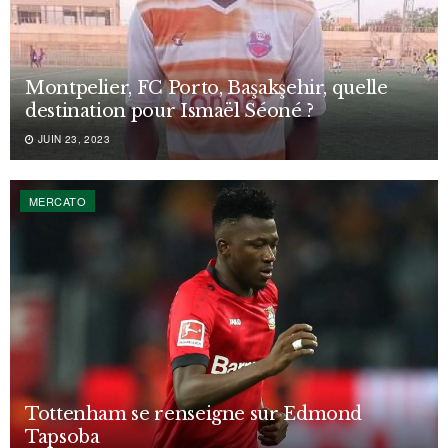
Montpelier, FC Porto, Başakşehir, quelle
destination pour Ismaël Séoné ?
JUIN 23, 2023
MERCATO
Tottenham se renseigne sur Edmond
Tapsoba