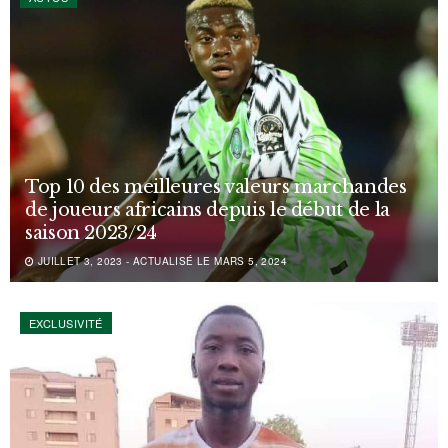
Top 10 des meilleures valeurs marchandes
de joueurs africains depuis le début de la
saison 2023/24
JUILLET 3, 2023 - ACTUALISÉ LE MARS 5, 2024
EXCLUSIVITÉ