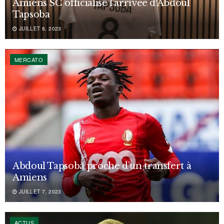
Amiens SC officialise l’arrivée d’Abdoul
Tapsoba
JUILLET 8, 2023
MERCATO
Abdoul Tapsoba proche d’un transfert à
Amiens
JUILLET 7, 2023
ACTUS