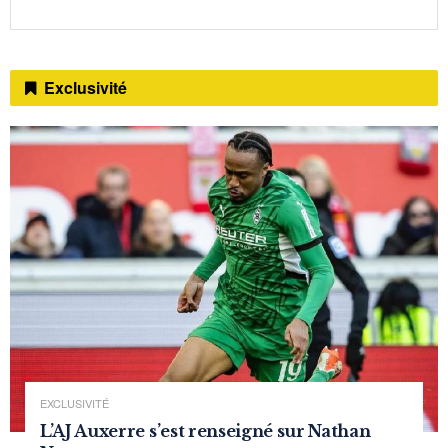
Exclusivité
EXCLUSIVITÉ
L’AJ Auxerre s’est renseigné sur Nathan