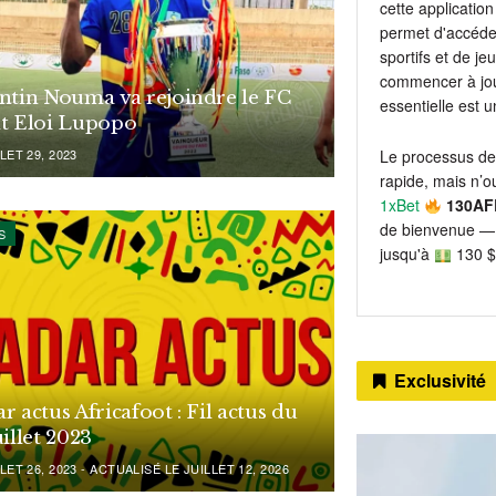
cette application 
permet d'accéder
sportifs et de j
commencer à jou
ntin Nouma va rejoindre le FC
essentielle est 
t Eloi Lupopo
Le processus de
LET 29, 2023
rapide, mais n’ou
1xBet
130AF
de bienvenue — 
S
jusqu'à
130 $
Exclusivité
r actus Africafoot : Fil actus du
uillet 2023
LET 26, 2023 - ACTUALISÉ LE JUILLET 12, 2026