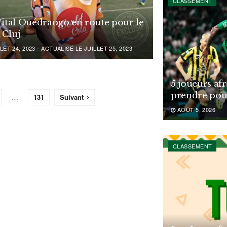
CLASSEMENT
Vital Ouédraogo en route pour le
 Cluj
LET 24, 2023 - ACTUALISÉ LE JUILLET 25, 2023
5 joueurs af
prendre pou
…
131
Suivant
AOÛT 5, 2026
CLASSEMENT