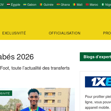
IV
Égypte
Gabon
Guinée
Ghana
Mali
Maroc
Nigé
EXCLUSIVITÉ
OFFICIALISATION
PRO
nabés 2026
Blogs d’exper
ot, toute l’actualité des transferts
SIVITÉ
Pour profiter pl
ligne, vous pouv
appareil mobile.