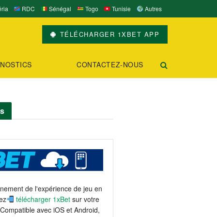
ria
RDC
Sénégal
Togo
Tunisie
Autres
TÉLÉCHARGER 1XBET APP
NOSTICS
CONTACTEZ-NOUS
ts
einement de l'expérience de jeu en
ez
télécharger 1xBet
sur votre
 Compatible avec iOS et Android,