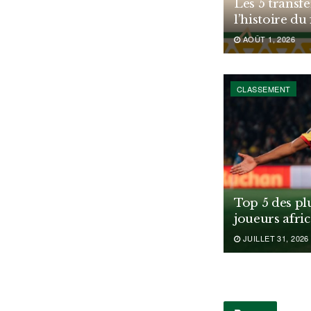
Les 5 transfe
l’histoire du
AOÛT 1, 2026
CLASSEMENT
Top 5 des pl
joueurs afri
JUILLET 31, 2026