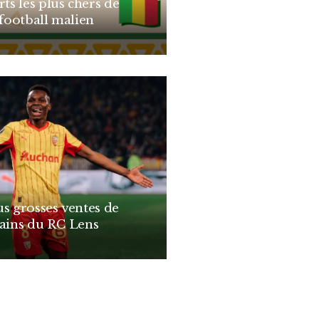
rts les plus chers de
 football malien
us grosses ventes de
cains du RC Lens