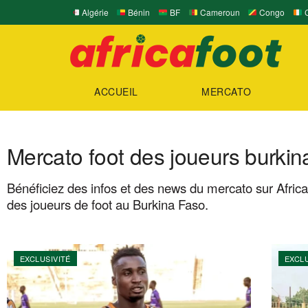
Algérie
Bénin
BF
Cameroun
Congo
C
ACCUEIL
MERCATO
Mercato foot des joueurs burki
Bénéficiez des infos et des news du mercato sur AfricaFo
des joueurs de foot au Burkina Faso.
EXCLUSIVITÉ
EXCLU