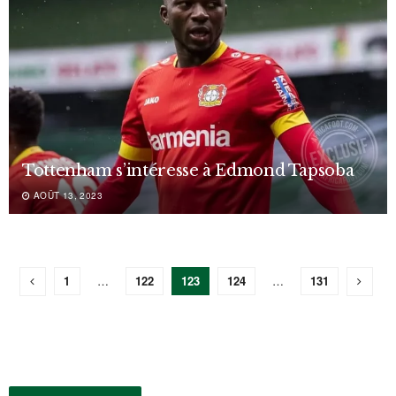
Tottenham s’intéresse à Edmond Tapsoba
AOÛT 13, 2023
1
…
122
123
124
…
131