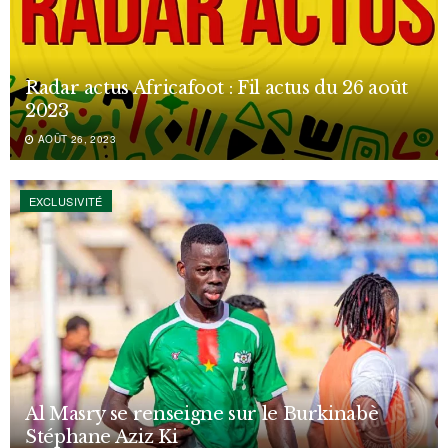
Radar actus Africafoot : Fil actus du 26 août
2023
AOÛT 26, 2023
EXCLUSIVITÉ
Al Masry se renseigne sur le Burkinabè
Stéphane Aziz Ki