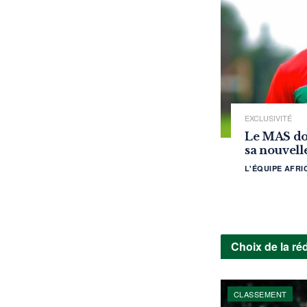
EXCLUSIVITÉ
Le MAS dou
sa nouvell
L'ÉQUIPE AFR
Choix de la ré
CLASSEMENT