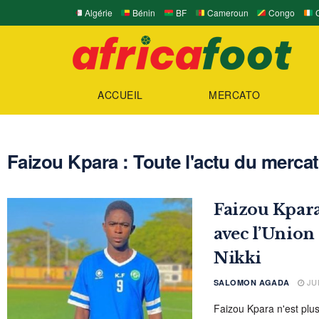
Algérie
Bénin
BF
Cameroun
Congo
C
ACCUEIL
MERCATO
Faizou Kpara : Toute l'actu du mercato
Faizou Kpara
avec l’Union 
Nikki
JUI
SALOMON AGADA
Faizou Kpara n'est plu