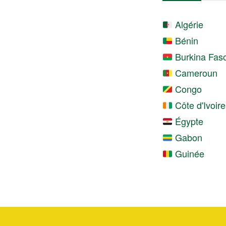
Algérie
Bénin
Burkina Fas
Cameroun
Congo
Côte d'Ivoire
Égypte
Gabon
Guinée