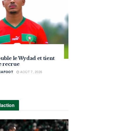
ble le Wydad et tient
e recrue
AOÛT 7, 2026
ICAFOOT
daction