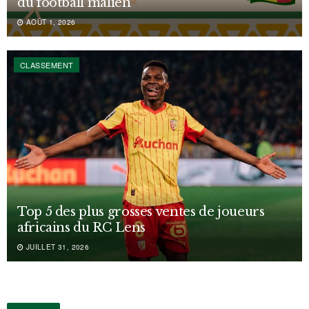
du football malien
AOÛT 1, 2026
CLASSEMENT
Top 5 des plus grosses ventes de joueurs
africains du RC Lens
JUILLET 31, 2026