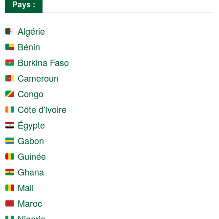
Pays :
Algérie
Bénin
Burkina Faso
Cameroun
Congo
Côte d'Ivoire
Égypte
Gabon
Guinée
Ghana
Mali
Maroc
Nigeria