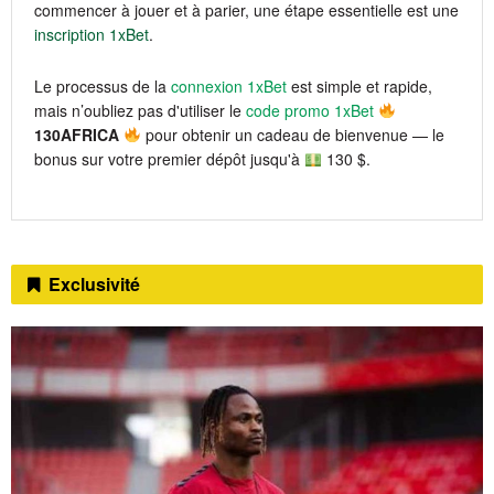
commencer à jouer et à parier, une étape essentielle est une
inscription 1xBet
.
Le processus de la
connexion 1xBet
est simple et rapide,
mais n’oubliez pas d'utiliser le
code promo 1xBet
130AFRICA
pour obtenir un cadeau de bienvenue — le
bonus sur votre premier dépôt jusqu'à
130 $.
Exclusivité