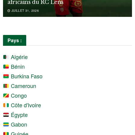
africains du RC Lens
JUILLET 31, 2026
Pays :
Algérie
Bénin
Burkina Faso
Cameroun
Congo
Côte d'Ivoire
Égypte
Gabon
Guinée