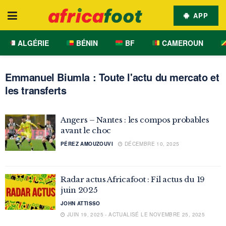
APP
ALGÉRIE
BÉNIN
BF
CAMEROUN
Emmanuel Biumla : Toute l'actu du mercato et
les transferts
Angers – Nantes : les compos probables
avant le choc
PÉREZ AMOUZOUVI
DÉCEMBRE 10, 2025
Radar actus Africafoot : Fil actus du 19
juin 2025
JOHN ATTISSO
JUIN 19, 2025 - ACTUALISÉ LE NOVEMBRE 25, 2025