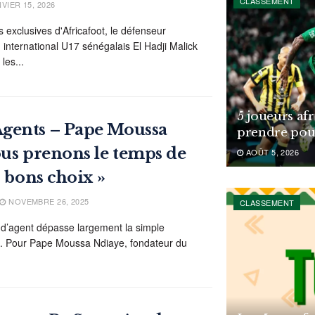
CLASSEMENT
VIER 15, 2026
s exclusives d'Africafoot, le défenseur
n international U17 sénégalais El Hadji Malick
les...
5 joueurs af
gents – Pape Moussa
prendre pou
ous prenons le temps de
AOÛT 5, 2026
s bons choix »
NOVEMBRE 26, 2025
CLASSEMENT
le d’agent dépasse largement la simple
s. Pour Pape Moussa Ndiaye, fondateur du