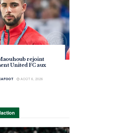
Maouhoub rejoint
ment United FC aux
AOÛT 6, 2026
ICAFOOT
daction