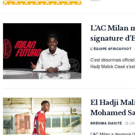
L’AC Milan mi
signature d’
L'ÉQUIPE AFRICAFOOT
C’est désormais officie
Hadji Malick Cissé s’es
El Hadji Mali
Mohamed Sar
JAN
BRÉHIMA DIAKITÉ
L’AC Milan a devancé l