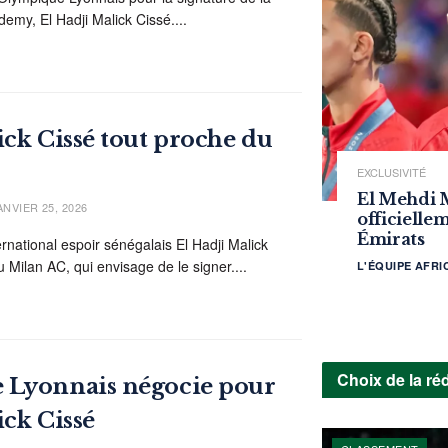
emy, El Hadji Malick Cissé....
ick Cissé tout proche du
EXCLUSIVITÉ
El Mehdi 
NVIER 25, 2026
officielle
Émirats
rnational espoir sénégalais El Hadji Malick
 Milan AC, qui envisage de le signer....
L'ÉQUIPE AFR
Choix de la ré
 Lyonnais négocie pour
ick Cissé