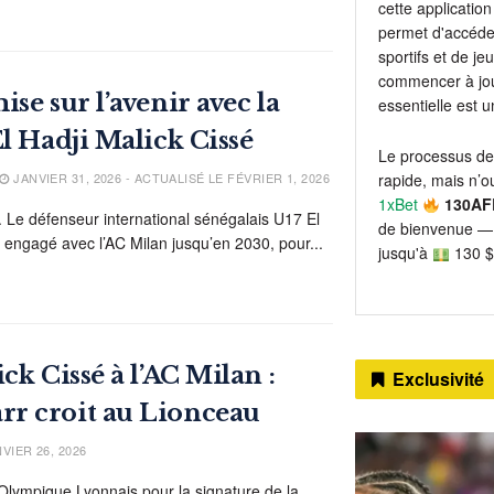
cette application 
permet d'accéder
sportifs et de j
commencer à jou
se sur l’avenir avec la
essentielle est 
El Hadji Malick Cissé
Le processus de
JANVIER 31, 2026 - ACTUALISÉ LE FÉVRIER 1, 2026
rapide, mais n’ou
1xBet
130AF
l. Le défenseur international sénégalais U17 El
de bienvenue — 
t engagé avec l’AC Milan jusqu’en 2030, pour...
jusqu'à
130 $
ck Cissé à l’AC Milan :
Exclusivité
r croit au Lionceau
VIER 26, 2026
’Olympique Lyonnais pour la signature de la