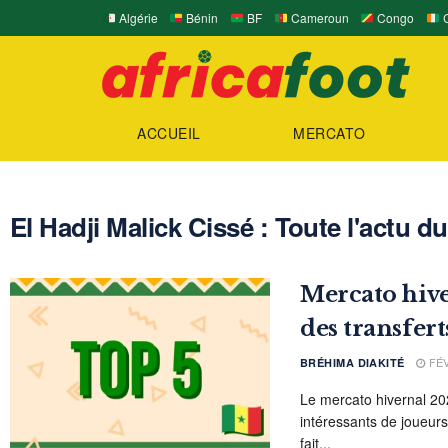
Algérie
Bénin
BF
Cameroun
Congo
C
ACCUEIL
MERCATO
El Hadji Malick Cissé : Toute l'actu d
Mercato hive
des transfert
FÉV
BRÉHIMA DIAKITÉ
Le mercato hivernal 2
intéressants de joueur
fait...