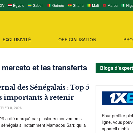
IV
Égypte
Gabon
Guinée
Ghana
Mali
Maroc
Nigé
EXCLUSIVITÉ
OFFICIALISATION
PRO
u mercato et les transferts
Blogs d’exper
rnal des Sénégalais : Top 5
s importants à retenir
RIER 9, 2026
Pour profiter pl
026 a été marqué par plusieurs mouvements
ligne, vous pouv
s sénégalais, notamment Mamadou Sarr, qui a
appareil mobile.