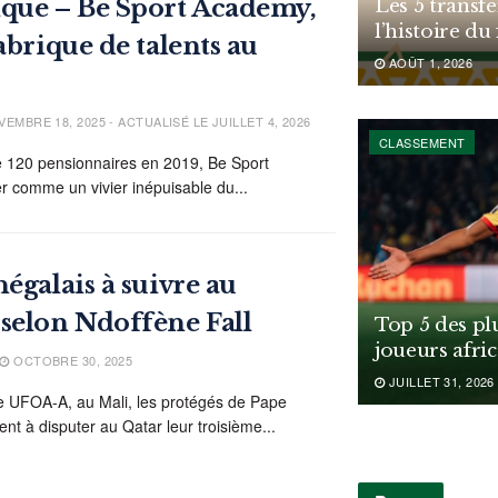
ique – Be Sport Academy,
Les 5 transfe
l’histoire du
abrique de talents au
AOÛT 1, 2026
EMBRE 18, 2025 - ACTUALISÉ LE JUILLET 4, 2026
CLASSEMENT
de 120 pensionnaires en 2019, Be Sport
 comme un vivier inépuisable du...
égalais à suivre au
selon Ndoffène Fall
Top 5 des pl
joueurs afri
OCTOBRE 30, 2025
JUILLET 31, 2026
e UFOA-A, au Mali, les protégés de Pape
nt à disputer au Qatar leur troisième...