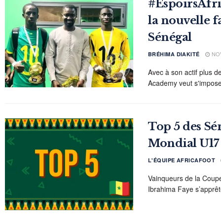
#EspoirsAfr
la nouvelle f
Sénégal
NOV
BRÉHIMA DIAKITÉ
Avec à son actif plus 
Academy veut s'imposer
Top 5 des Sén
Mondial U17 
L'ÉQUIPE AFRICAFOOT
Vainqueurs de la Coup
Ibrahima Faye s’apprête