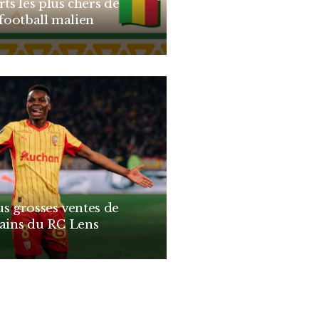
rts les plus chers de
 football malien
us grosses ventes de
cains du RC Lens