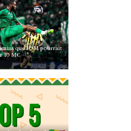
ricains que l’OM pourrait
r 10 M€