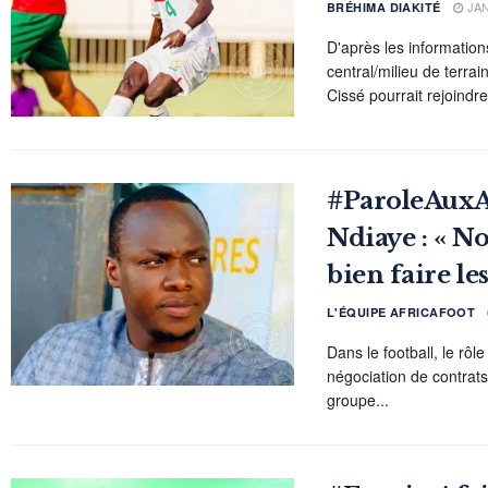
JAN
BRÉHIMA DIAKITÉ
D'après les information
central/milieu de terrai
Cissé pourrait rejoindre 
#ParoleAuxA
Ndiaye : « N
bien faire le
L'ÉQUIPE AFRICAFOOT
Dans le football, le rô
négociation de contrat
groupe...