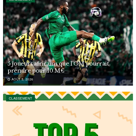
5 joueurs africains que l’OM pourrait
prendre pour 10 M€
AOÛT 5, 2026
CLASSEMENT