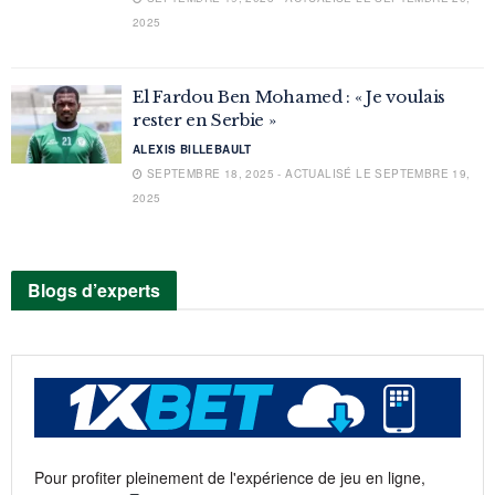
2025
El Fardou Ben Mohamed : « Je voulais
rester en Serbie »
ALEXIS BILLEBAULT
SEPTEMBRE 18, 2025 - ACTUALISÉ LE SEPTEMBRE 19,
2025
Blogs d’experts
Pour profiter pleinement de l'expérience de jeu en ligne,