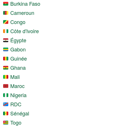
Burkina Faso
Cameroun
Congo
Côte d'Ivoire
Égypte
Gabon
Guinée
Ghana
Mali
Maroc
Nigeria
RDC
Sénégal
Togo