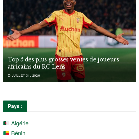
Top 5 des plus grosses ventes de joueurs
africains du RC Lens
JUILLET 31, 2026
Pays :
Algérie
Bénin