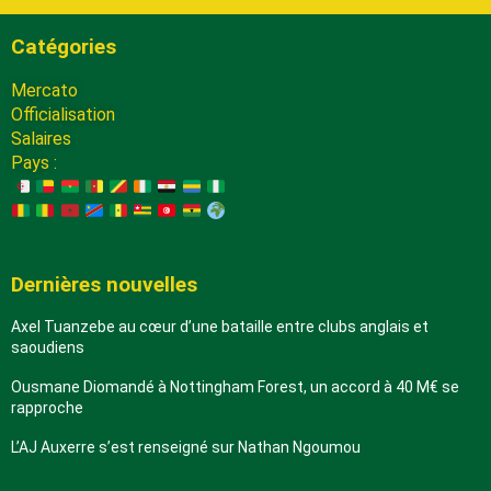
Catégories
Mercato
Officialisation
Salaires
Pays :
Dernières nouvelles
Axel Tuanzebe au cœur d’une bataille entre clubs anglais et
saoudiens
Ousmane Diomandé à Nottingham Forest, un accord à 40 M€ se
rapproche
L’AJ Auxerre s’est renseigné sur Nathan Ngoumou