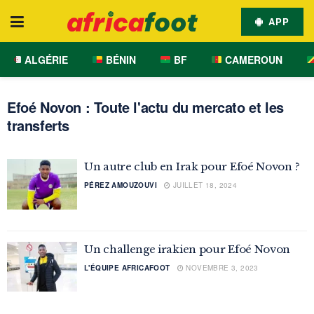
APP
ALGÉRIE
BÉNIN
BF
CAMEROUN
Efoé Novon : Toute l'actu du mercato et les
transferts
Un autre club en Irak pour Efoé Novon ?
PÉREZ AMOUZOUVI
JUILLET 18, 2024
Un challenge irakien pour Efoé Novon
L'ÉQUIPE AFRICAFOOT
NOVEMBRE 3, 2023