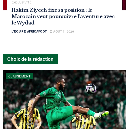
EXCLUSIVITÉ
Hakim Ziyech fixe sa position : le
Marocain veut poursuivre l’aventure avec
le Wydad
L'ÉQUIPE AFRICAFOOT
AOÛT 7, 2026
Choix de la rédaction
CLASSEMENT