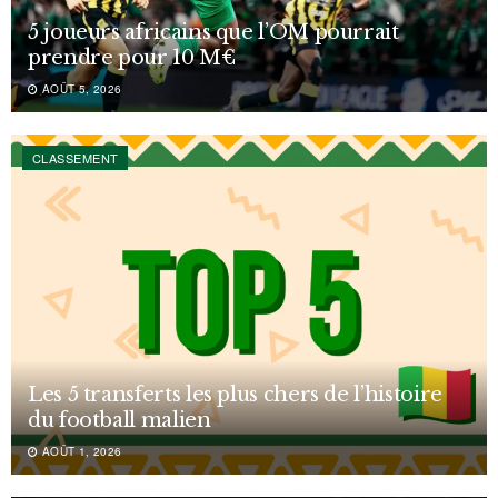
5 joueurs africains que l’OM pourrait
prendre pour 10 M€
AOÛT 5, 2026
CLASSEMENT
Les 5 transferts les plus chers de l’histoire
du football malien
AOÛT 1, 2026