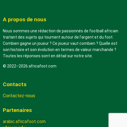
A propos de nous
Nous sommes une rédaction de passionnés de football africain
traitant des sujets qui tournent autour de l’argent et du foot.
Combien gagne un joueur ? Ce joueur vaut combien ? Quelle est
son histoire et son évolution en termes de valeur marchande ?
Toutes les réponses sont en détail sur notre site.
© 2022–2026 africafoot.com
Contacts
Contactez-nous
Partenaires
arabic.africafoot.com