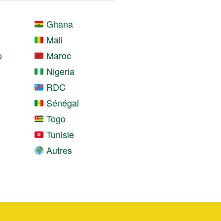
Ghana
Mali
o
Maroc
Nigeria
RDC
Sénégal
Togo
Tunisie
Autres