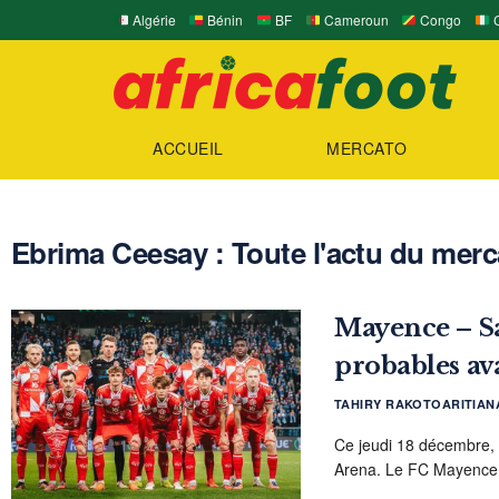
Algérie
Bénin
BF
Cameroun
Congo
C
ACCUEIL
MERCATO
Ebrima Ceesay : Toute l'actu du merca
Mayence – S
probables av
TAHIRY RAKOTOARITIAN
Ce jeudi 18 décembre, 
Arena. Le FC Mayence 