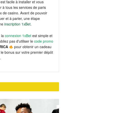
est facile à installer et vous
 à tous les services de paris
eux de casino. Avant de pouvoir
er et à parier, une étape
une
inscription 1xBet
.
 la
connexion 1xBet
est simple et
bliez pas d'utiliser le
code promo
RICA
pour obtenir un cadeau
le bonus sur votre premier dépôt
.