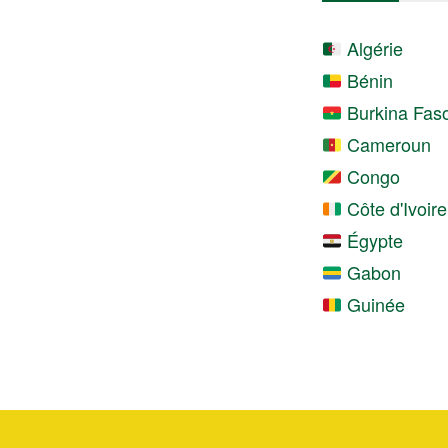
Algérie
Bénin
Burkina Fas
Cameroun
Congo
Côte d'Ivoire
Égypte
Gabon
Guinée