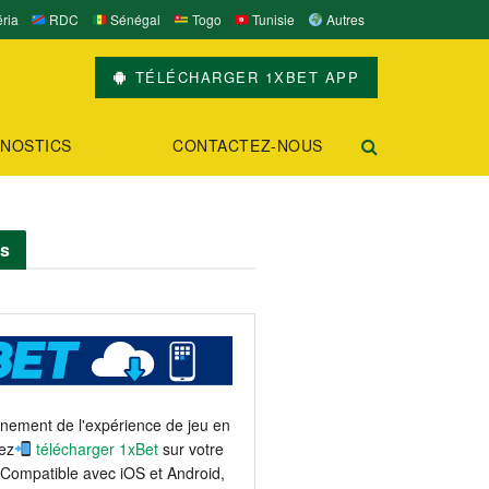
ria
RDC
Sénégal
Togo
Tunisie
Autres
TÉLÉCHARGER 1XBET APP
NOSTICS
CONTACTEZ-NOUS
ts
einement de l'expérience de jeu en
ez
télécharger 1xBet
sur votre
 Compatible avec iOS et Android,