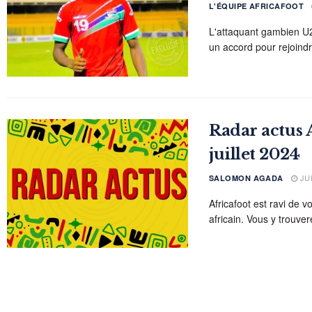
L'ÉQUIPE AFRICAFOOT
L'attaquant gambien U
un accord pour rejoindre
Radar actus A
juillet 2024
JUI
SALOMON AGADA
Africafoot est ravi de v
africain. Vous y trouver