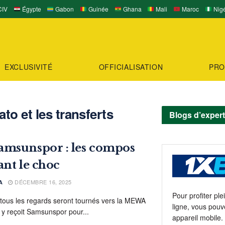
IV
Égypte
Gabon
Guinée
Ghana
Mali
Maroc
Nigé
EXCLUSIVITÉ
OFFICIALISATION
PRO
to et les transferts
Blogs d’exper
amsunspor : les compos
ant le choc
DÉCEMBRE 16, 2025
A
Pour profiter pl
tous les regards seront tournés vers la MEWA
ligne, vous pouv
y reçoit Samsunspor pour...
appareil mobile.