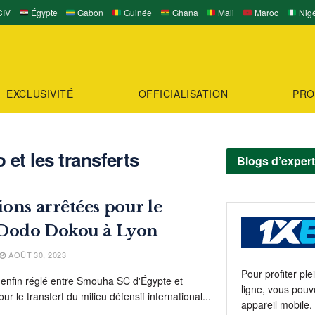
IV
Égypte
Gabon
Guinée
Ghana
Mali
Maroc
Nigé
EXCLUSIVITÉ
OFFICIALISATION
PRO
et les transferts
Blogs d’exper
ions arrêtées pour le
e Dodo Dokou à Lyon
AOÛT 30, 2023
Pour profiter pl
t enfin réglé entre Smouha SC d'Égypte et
ligne, vous pouv
r le transfert du milieu défensif international...
appareil mobile.