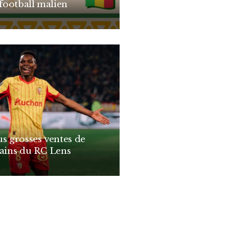
 football malien
us grosses ventes de
cains du RC Lens