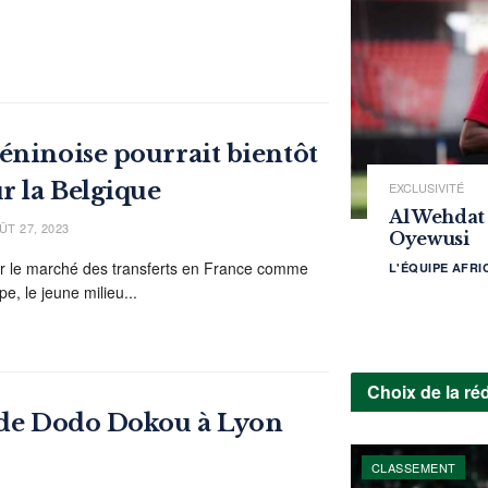
éninoise pourrait bientôt
r la Belgique
EXCLUSIVITÉ
Al Wehdat
T 27, 2023
Oyewusi
sur le marché des transferts en France comme
L'ÉQUIPE AFR
e, le jeune milieu...
Choix de la ré
t de Dodo Dokou à Lyon
CLASSEMENT