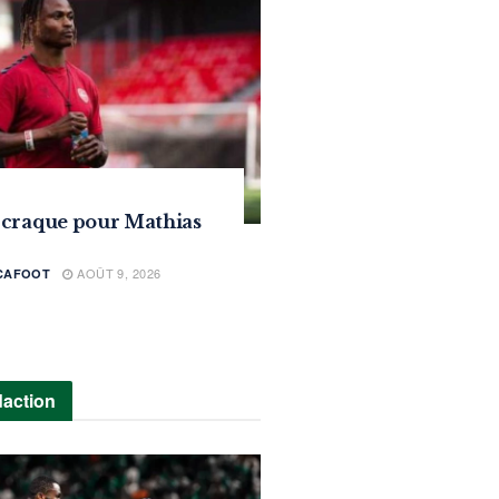
 craque pour Mathias
AOÛT 9, 2026
ICAFOOT
daction