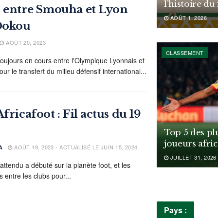
l’histoire du
s entre Smouha et Lyon
AOÛT 1, 2026
Dokou
AOÛT 20, 2023
CLASSEMENT
toujours en cours entre l'Olympique Lyonnais et
 le transfert du milieu défensif international...
fricafoot : Fil actus du 19
Top 5 des pl
joueurs afri
AOÛT 19, 2023 - ACTUALISÉ LE JUIN 15, 2024
A
JUILLET 31, 2026
attendu a débuté sur la planète foot, et les
s entre les clubs pour...
Pays :