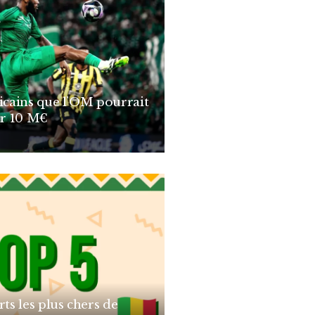
ricains que l’OM pourrait
r 10 M€
rts les plus chers de