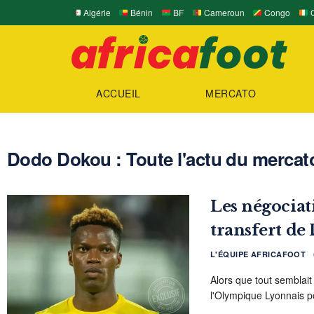
Algérie
Bénin
BF
Cameroun
Congo
C
ACCUEIL
MERCATO
Dodo Dokou : Toute l'actu du mercato 
Les négociat
transfert d
L'ÉQUIPE AFRICAFOOT
Alors que tout semblai
l'Olympique Lyonnais pou