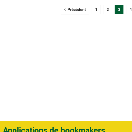
Précédent
1
2
3
4
Applications de bookmakers