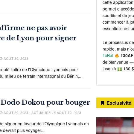
cette application 
permet d'accéder
sportifs et de j
commencer à jou
ffirme ne pas avoir
essentielle est 
fre de Lyon pour signer
Le processus de
rapide, mais n’ou
1xBet
130AF
AOÛT 30, 2023
de bienvenue — 
jusqu'à
130 $
pté l'offre de l'Olympique Lyonnais pour
du milieu de terrain international du Bénin,...
d Dodo Dokou pour bouger
Exclusivité
AOÛT 29, 2023 - ACTUALISÉ LE AOÛT 30, 2023
e de signer en faveur de l’Olympique Lyonnais en
 devrait plus voyager...