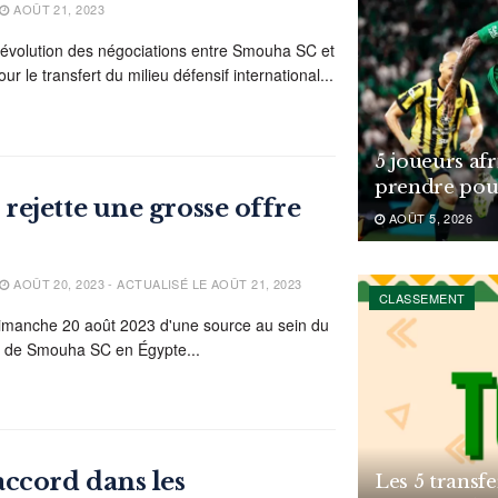
AOÛT 21, 2023
 l'évolution des négociations entre Smouha SC et
r le transfert du milieu défensif international...
5 joueurs af
prendre pou
ejette une grosse offre
AOÛT 5, 2026
AOÛT 20, 2023 - ACTUALISÉ LE AOÛT 21, 2023
CLASSEMENT
 dimanche 20 août 2023 d'une source au sein du
on de Smouha SC en Égypte...
ccord dans les
Les 5 transfe