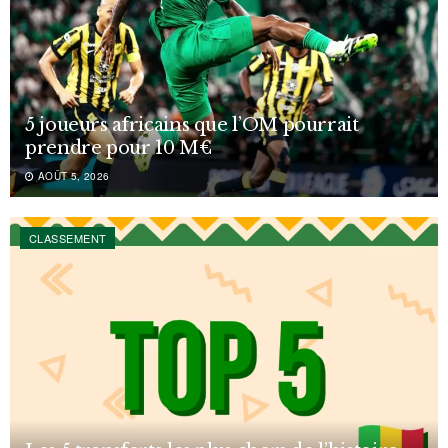
5 joueurs africains que l’OM pourrait
prendre pour 10 M€
AOÛT 5, 2026
CLASSEMENT