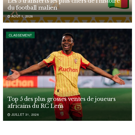
Les 5 transferts les plus chers de l’histoire
du football malien
AOÛT 1, 2026
CLASSEMENT
Top 5 des plus grosses ventes de joueurs
africains du RC Lens
JUILLET 31, 2026