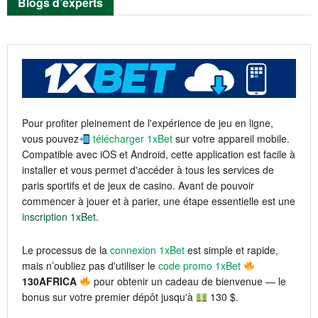
Blogs d’experts
Pour profiter pleinement de l'expérience de jeu en ligne,
vous pouvez
télécharger 1xBet
sur votre appareil mobile.
Compatible avec iOS et Android, cette application est facile à
installer et vous permet d'accéder à tous les services de
paris sportifs et de jeux de casino. Avant de pouvoir
commencer à jouer et à parier, une étape essentielle est une
inscription 1xBet
.
Le processus de la
connexion 1xBet
est simple et rapide,
mais n’oubliez pas d'utiliser le
code promo 1xBet
130AFRICA
pour obtenir un cadeau de bienvenue — le
bonus sur votre premier dépôt jusqu'à
130 $.