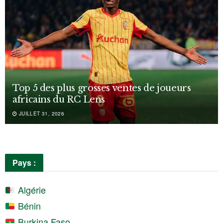
Top 5 des plus grosses ventes de joueurs
africains du RC Lens
JUILLET 31, 2026
Pays :
Algérie
Bénin
Burkina Faso