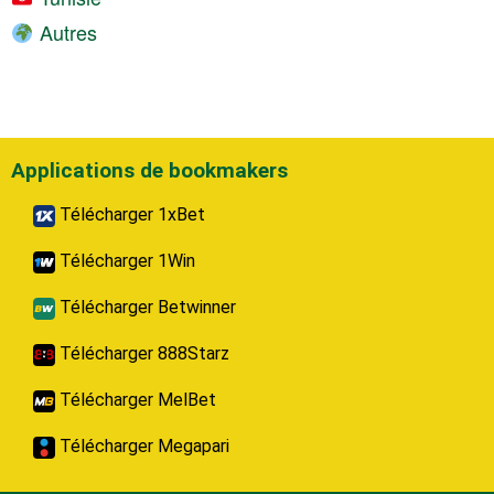
Autres
Applications de bookmakers
Télécharger 1xBet
Télécharger 1Win
Télécharger Betwinner
Télécharger 888Starz
Télécharger MelBet
Télécharger Megapari