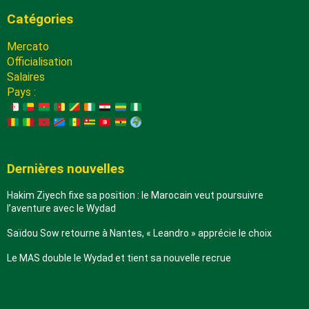
Catégories
Mercato
Officialisation
Salaires
Pays :
Dernières nouvelles
Hakim Ziyech fixe sa position : le Marocain veut poursuivre
l’aventure avec le Wydad
Saïdou Sow retourne à Nantes, « Leandro » apprécie le choix
Le MAS double le Wydad et tient sa nouvelle recrue