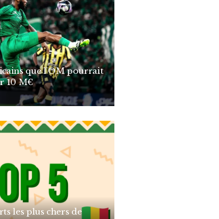
ricains que l’OM pourrait
r 10 M€
rts les plus chers de