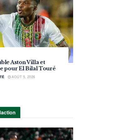
le Aston Villa et
 pour El Bilal Touré
AOÛT 5, 2026
TÉ
daction