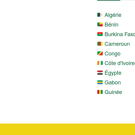
Algérie
Bénin
Burkina Fas
Cameroun
Congo
Côte d'Ivoire
Égypte
Gabon
Guinée