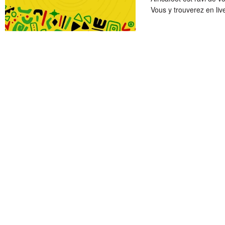
Vous y trouverez en live