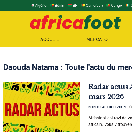
Algérie
Bénin
BF
Cameroun
Congo
C
ACCUEIL
MERCATO
Daouda Natama : Toute l'actu du merc
Radar actus A
mars 2026
KOKOU ALFRED ZIKPI
Africafoot est ravi de v
africain. Vous y trouvere