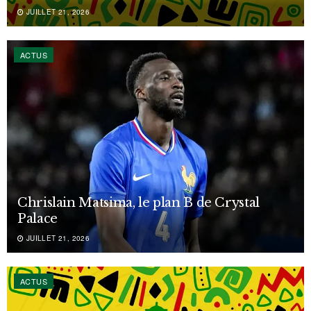
JUILLET 21, 2026
ACTUS
Chrislain Matsima, le plan B de Crystal
Palace
JUILLET 21, 2026
ACTUS