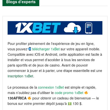
Blogs d’experts
Pour profiter pleinement de l'expérience de jeu en ligne,
vous pouvez
télécharger 1xBet
sur votre appareil mobile.
Compatible avec iOS et Android, cette application est facile à
installer et vous permet d'accéder à tous les services de
paris sportifs et de jeux de casino. Avant de pouvoir
commencer à jouer et à parier, une étape essentielle est une
inscription 1xBet
.
Le processus de la
connexion 1xBet
est simple et rapide,
mais n’oubliez pas d'utiliser le
code promo 1xBet
130AFRICA
pour obtenir un cadeau de bienvenue — le
bonus sur votre premier dépôt jusqu'à
130 $.