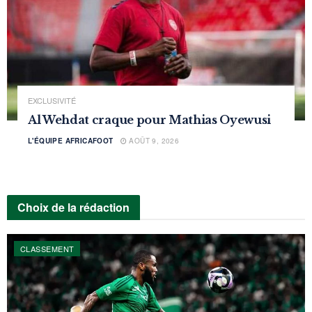
EXCLUSIVITÉ
Al Wehdat craque pour Mathias Oyewusi
L'ÉQUIPE AFRICAFOOT
AOÛT 9, 2026
Choix de la rédaction
CLASSEMENT