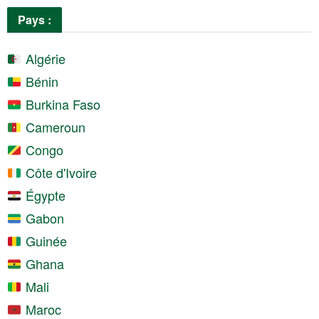
Pays :
Algérie
Bénin
Burkina Faso
Cameroun
Congo
Côte d'Ivoire
Égypte
Gabon
Guinée
Ghana
Mali
Maroc