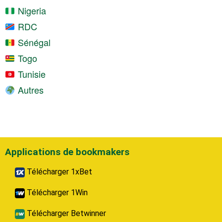
Nigeria
RDC
Sénégal
Togo
Tunisie
Autres
Applications de bookmakers
Télécharger 1xBet
Télécharger 1Win
Télécharger Betwinner