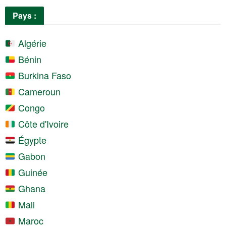
Pays :
Algérie
Bénin
Burkina Faso
Cameroun
Congo
Côte d'Ivoire
Égypte
Gabon
Guinée
Ghana
Mali
Maroc