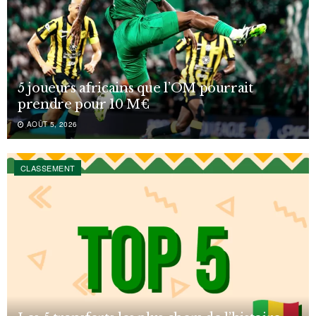
5 joueurs africains que l’OM pourrait
prendre pour 10 M€
AOÛT 5, 2026
CLASSEMENT