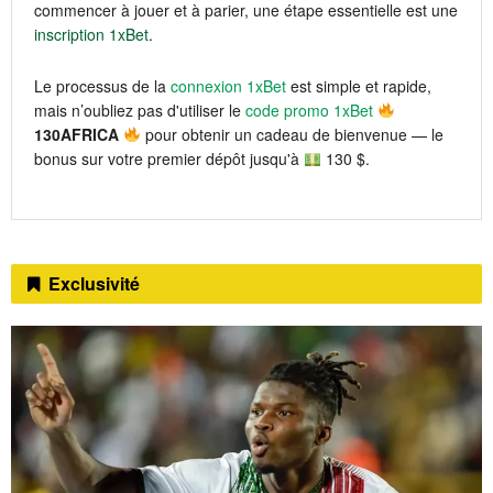
commencer à jouer et à parier, une étape essentielle est une
inscription 1xBet
.
Le processus de la
connexion 1xBet
est simple et rapide,
mais n’oubliez pas d'utiliser le
code promo 1xBet
130AFRICA
pour obtenir un cadeau de bienvenue — le
bonus sur votre premier dépôt jusqu'à
130 $.
Exclusivité