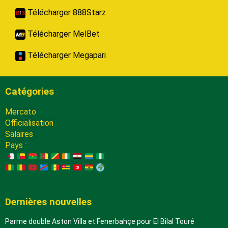
Télécharger 888Starz
Télécharger MelBet
Télécharger Megapari
Catégories
Mercato
Officialisation
Salaires
Pays :
Dernières nouvelles
Parme double Aston Villa et Fenerbahçe pour El Bilal Touré