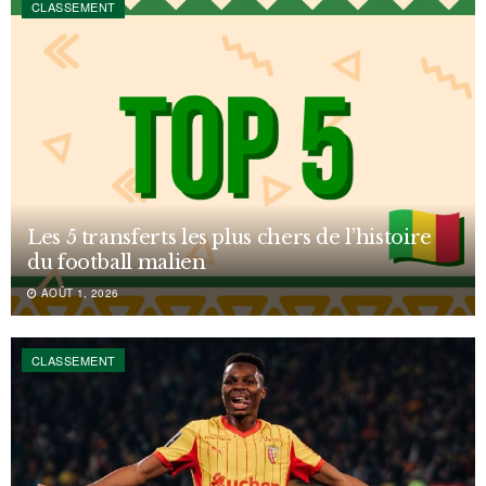
CLASSEMENT
Les 5 transferts les plus chers de l’histoire
du football malien
AOÛT 1, 2026
CLASSEMENT