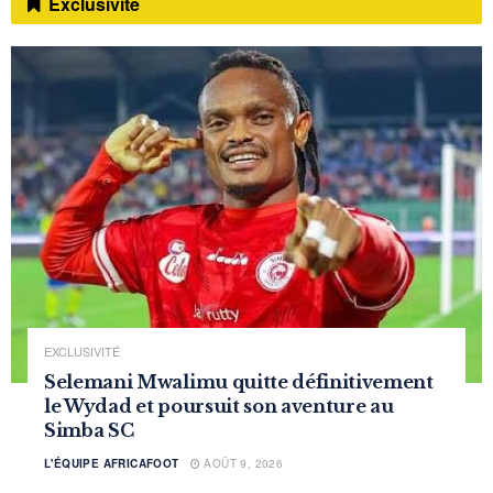
Exclusivité
EXCLUSIVITÉ
Selemani Mwalimu quitte définitivement
le Wydad et poursuit son aventure au
Simba SC
L'ÉQUIPE AFRICAFOOT
AOÛT 9, 2026