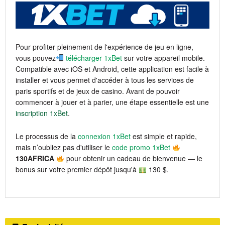
Pour profiter pleinement de l'expérience de jeu en ligne,
vous pouvez
télécharger 1xBet
sur votre appareil mobile.
Compatible avec iOS et Android, cette application est facile à
installer et vous permet d'accéder à tous les services de
paris sportifs et de jeux de casino. Avant de pouvoir
commencer à jouer et à parier, une étape essentielle est une
inscription 1xBet
.
Le processus de la
connexion 1xBet
est simple et rapide,
mais n’oubliez pas d'utiliser le
code promo 1xBet
130AFRICA
pour obtenir un cadeau de bienvenue — le
bonus sur votre premier dépôt jusqu'à
130 $.