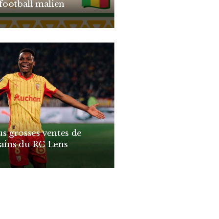
 football malien
us grosses ventes de
cains du RC Lens