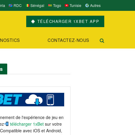
ria
RDC
Sénégal
Togo
Tunisie
Autres
TÉLÉCHARGER 1XBET APP
NOSTICS
CONTACTEZ-NOUS
ts
einement de l'expérience de jeu en
ez
télécharger 1xBet
sur votre
 Compatible avec iOS et Android,