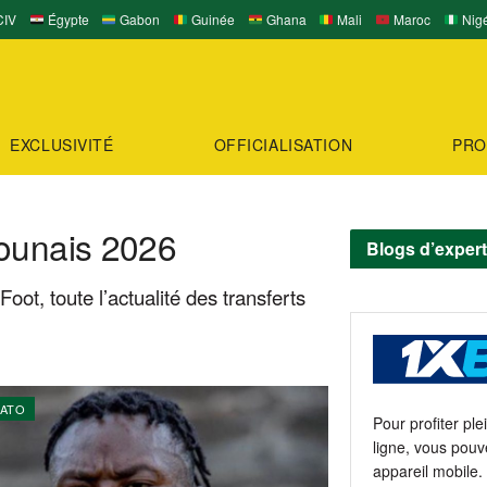
IV
Égypte
Gabon
Guinée
Ghana
Mali
Maroc
Nigé
EXCLUSIVITÉ
OFFICIALISATION
PRO
rounais 2026
Blogs d’exper
ot, toute l’actualité des transferts
ATO
Pour profiter pl
ligne, vous pouv
appareil mobile.