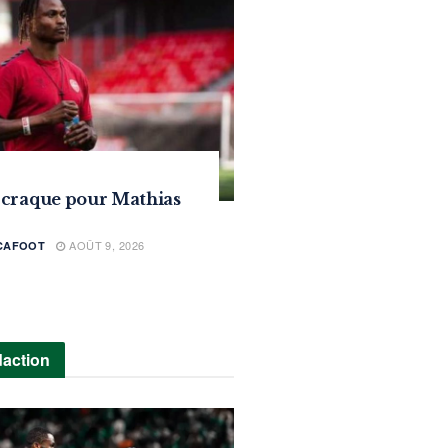
 craque pour Mathias
AOÛT 9, 2026
ICAFOOT
daction