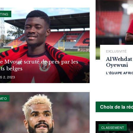
TING
EXCLUSIVITÉ
Al Wehdat
e Mvoué scruté de près par les
Oyewusi
ts belges
L'ÉQUIPE AFR
 2, 2023
ATO
Choix de la ré
CLASSEMENT