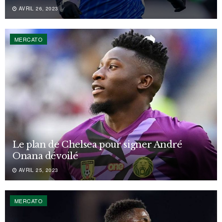
AVRIL 26, 2023
MERCATO
Le plan de Chelsea pour signer André
Onana dévoilé
AVRIL 25, 2023
MERCATO