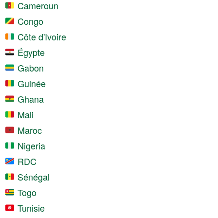
Cameroun
Congo
Côte d'Ivoire
Égypte
Gabon
Guinée
Ghana
Mali
Maroc
Nigeria
RDC
Sénégal
Togo
Tunisie