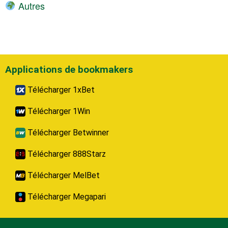
Autres
Applications de bookmakers
Télécharger 1xBet
Télécharger 1Win
Télécharger Betwinner
Télécharger 888Starz
Télécharger MelBet
Télécharger Megapari