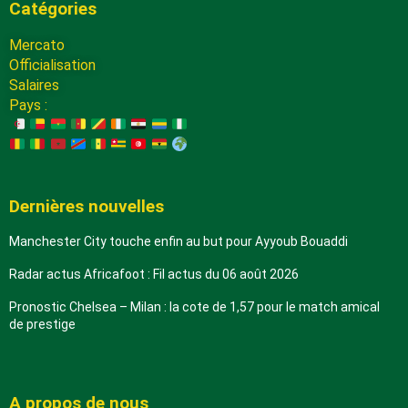
Catégories
Mercato
Officialisation
Salaires
Pays :
Dernières nouvelles
Manchester City touche enfin au but pour Ayyoub Bouaddi
Radar actus Africafoot : Fil actus du 06 août 2026
Pronostic Chelsea – Milan : la cote de 1,57 pour le match amical
de prestige
A propos de nous