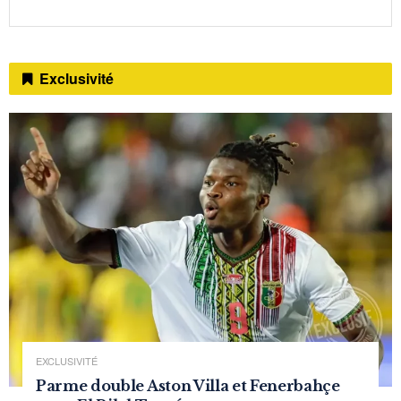
Exclusivité
EXCLUSIVITÉ
Parme double Aston Villa et Fenerbahçe