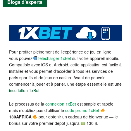
Blogs d’experts
Pour profiter pleinement de l'expérience de jeu en ligne,
vous pouvez
télécharger 1xBet
sur votre appareil mobile.
Compatible avec iOS et Android, cette application est facile à
installer et vous permet d'accéder à tous les services de
paris sportifs et de jeux de casino. Avant de pouvoir
commencer à jouer et à parier, une étape essentielle est une
inscription 1xBet
.
Le processus de la
connexion 1xBet
est simple et rapide,
mais n’oubliez pas d'utiliser le
code promo 1xBet
130AFRICA
pour obtenir un cadeau de bienvenue — le
bonus sur votre premier dépôt jusqu'à
130 $.